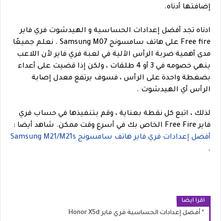
إضافتها أدناه.
ادناه تجد أفضل إعدادات الحساسية و الهيدشوت فري فاير
Free fire على هاتف سامسونج Samsung M07 . نعلم جميعًا
مدى أهمية ضربة الرأس الآلية في لعبة فري فاير لأن اللاعب
ينهي خصومه في 3 أو 4 طلقات ، ولكن إذا قضيت على أعداء
بضغطة واحدة على الرأس ، فسوف يرتفع معدل إصابة
الرأس أي الهيدشوت .
لذلك ، اتبع كل نقطة بعناية ، وقم بتنفيذها في حساب فري
فاير Free Fire الخاص بك في أسرع وقت ممكن.
شاهد أيضا :
أفضل إعدادات فري فاير هاتف سامسونج Samsung M21/M21s
.
اقرا ايضا
أفضل إعدادات الحساسية فري فاير Honor X5d