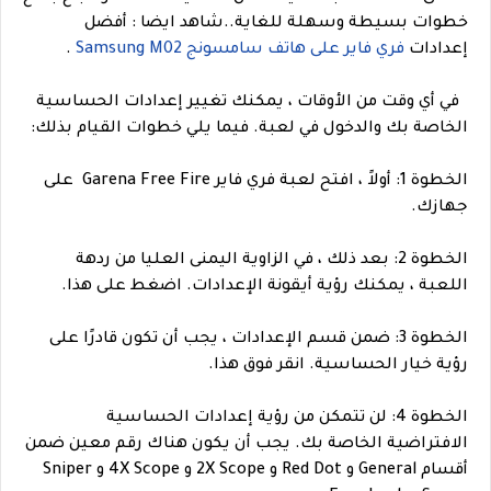
خطوات بسيطة وسهلة للغاية.
.
شاهد ايضا :
أفضل
إعدادات
فري فاير على هاتف سامسونج Samsung M02
.
في أي وقت من الأوقات ، يمكنك تغيير إعدادات الحساسية
الخاصة بك والدخول في لعبة. فيما يلي خطوات القيام بذلك:
الخطوة 1: أولاً ، افتح لعبة فري فاير Garena Free Fire على
جهازك.
الخطوة 2: بعد ذلك ، في الزاوية اليمنى العليا من ردهة
اللعبة ، يمكنك رؤية أيقونة الإعدادات. اضغط على هذا.
الخطوة 3: ضمن قسم الإعدادات ، يجب أن تكون قادرًا على
رؤية خيار الحساسية. انقر فوق هذا.
الخطوة 4: لن تتمكن من رؤية إعدادات الحساسية
الافتراضية الخاصة بك. يجب أن يكون هناك رقم معين ضمن
أقسام General و Red Dot و 2X Scope و 4X Scope و Sniper