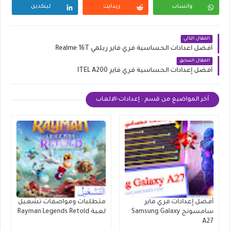
واتساب
ريدايت
لينكدين
المقال التالي
أفضل اعدادات الحساسية فري فاير ريلمي Realme 16T
المقال السابق
أفضل إعدادات الحساسية فري فاير ITEL A200
أخر المواضيع من قسم : إعدادات-الالعاب
أفضل إعدادات فري فاير
متطلبات ومواصفات تشغيل
سامسونج Samsung Galaxy
لعبة Rayman Legends Retold
A27