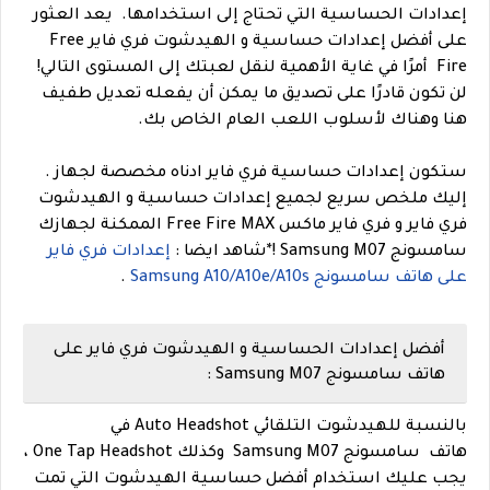
إعدادات الحساسية التي تحتاج إلى استخدامها.
يعد العثور
على أفضل إعدادات حساسية و الهيدشوت فري فاير Free
Fire أمرًا في غاية الأهمية لنقل لعبتك إلى المستوى التالي!
لن تكون قادرًا على تصديق ما يمكن أن يفعله تعديل طفيف
هنا وهناك لأسلوب اللعب العام الخاص بك.
ستكون إعدادات حساسية فري فاير ادناه مخصصة لجهاز .
إليك ملخص سريع لجميع إعدادات حساسية و الهيدشوت
فري فاير و فري فاير ماكس Free Fire MAX الممكنة لجهازك
سامسونج Samsung M07 !
*
شاهد ايضا :
إعدادات فري فاير
على هاتف سامسونج Samsung A10/A10e/A10s
.
أفضل إعدادات الحساسية و الهيدشوت فري فاير على
هاتف سامسونج Samsung M07 :
بالنسبة للهيدشوت التلقائي Auto Headshot في
هاتف سامسونج Samsung M07 وكذلك One Tap Headshot ،
يجب عليك استخدام أفضل حساسية الهيدشوت التي تمت