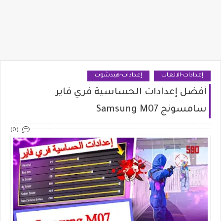
إعدادات-الالعاب
إعدادات-هيدشوت
أفضل إعدادات الحساسية فري فاير
سامسونج Samsung M07
(0)