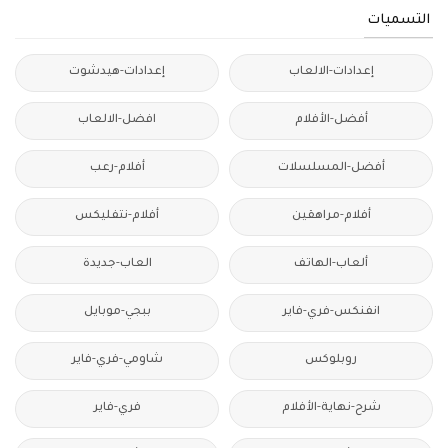
التسميات
إعدادات-الالعاب
إعدادات-هيدشوت
أفضل-الأفلام
افضل-الالعاب
أفضل-المسلسلات
أفلام-رعب
أفلام-مراهقين
أفلام-نتفليكس
ألعاب-الهاتف
العاب-جديدة
انفنكس-فري-فاير
ببجي-موبايل
روبلوكس
شاومي-فري-فاير
شرح-نهاية-الأفلام
فري-فاير