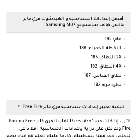
أفضل إعدادات الحساسية و الهيدشوت فري فاير
ماكس هاتف سامسونج Samsung M07 :
عام: 195
النقطة الحمراء: 188
2X النطاق: 185
4X النطاق: 182
نطاق القناص: 187
نظرة حرة: 182
كيفية تغيير إعدادات حساسية فري فاير Free Fire ؟
الآن ، إذا كنت مستخدمًا جديدًا لغارينا فري فاير Garena Free
Fire ولم تكن على دراية بإعدادات الحساسية ، فلا داعي
للقلق ، فقد قمنا بتغطيتك. كل ما عليك فعله هو اتباع بضع