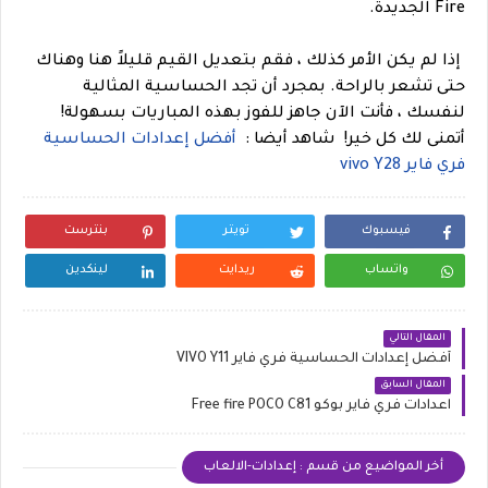
Fire الجديدة.
إذا لم يكن الأمر كذلك ، فقم بتعديل القيم قليلاً هنا وهناك
حتى تشعر بالراحة. بمجرد أن تجد الحساسية المثالية
لنفسك ، فأنت الآن جاهز للفوز بهذه المباريات بسهولة!
أتمنى لك كل خير!
شاهد أيضا :
أفضل إعدادات الحساسية
فري فاير vivo Y28
فيسبوك
تويتر
بنترست
واتساب
ريدايت
لينكدين
المقال التالي
أفضل إعدادات الحساسية فري فاير VIVO Y11
المقال السابق
اعدادات فري فاير بوكو Free fire POCO C81
أخر المواضيع من قسم : إعدادات-الالعاب