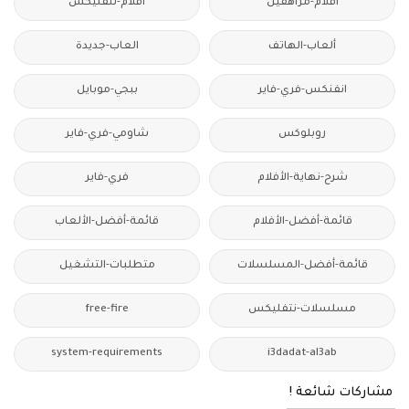
أفلام-مراهقين
أفلام-نتفليكس
ألعاب-الهاتف
العاب-جديدة
انفنكس-فري-فاير
ببجي-موبايل
روبلوكس
شاومي-فري-فاير
شرح-نهاية-الأفلام
فري-فاير
قائمة-أفضل-الأفلام
قائمة-أفضل-الألعاب
قائمة-أفضل-المسلسلات
متطلبات-التشغيل
مسلسلات-نتفليكس
free-fire
system-requirements
i3dadat-al3ab
مشاركات شائعة !