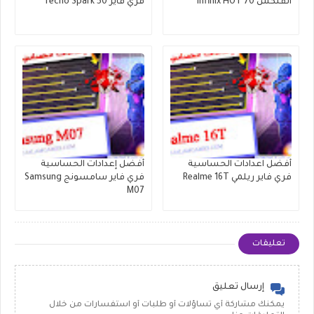
انفنكس Infinix HOT 70
فري فاير Tecno Spark 50
أفضل اعدادات الحساسية
أفضل إعدادات الحساسية
فري فاير ريلمي Realme 16T
فري فاير سامسونج Samsung
M07
تعليقات
إرسال تعليق
يمكنك مشاركة أي تساؤلات أو طلبات أو استفسارات من خلال