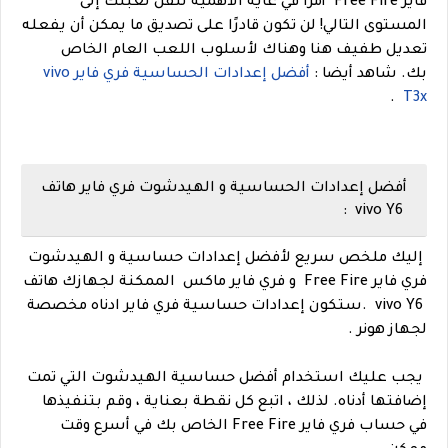
فاير Free Fire أمرًا في غاية الأهمية لنقل لعبتك إلى
المستوى التالي! لن تكون قادرًا على تصديق ما يمكن أن يفعله
تعديل طفيف هنا وهناك لأسلوب اللعب العام الخاص
بك.
شاهد أيضا :
أفضل إعدادات الحساسية فري فاير vivo
.
T3x
أفضل إعدادات الحساسية و الهيدشوت فري فاير هاتف
vivo Y6 :
إليك ملخص سريع لأفضل إعدادات حساسية و الهيدشوت
فري فاير
Free Fire
و فري فاير ماكس الممكنة لجهازك
هاتف
vivo Y6 .
ستكون إعدا
دات حساسية فري فاير ادناه مخصصة
لجهاز هونر .
يجب عليك استخدام أفضل حساسية الهيدشوت التي تمت
إضافتها أدناه. لذلك ، اتبع كل نقطة بعناية ، وقم بتنفيذها
في حساب فري فاير Free Fire الخاص بك في أسرع وقت