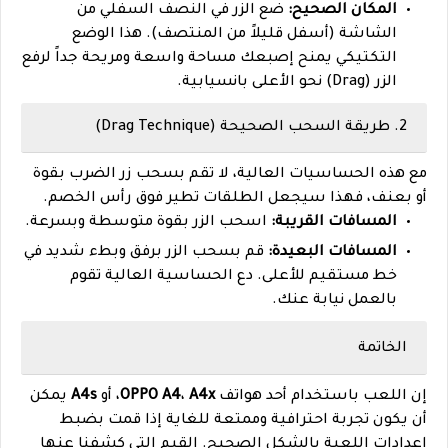
المكان الصحيح:
ضع الزر في النصف السفلي من
الشاشة (أسفل قليلاً من المنتصف). هذا الوضع
التكتيكي يمنح إصبعك مساحة واسعة ومريحة جداً لرفع
الزر (Drag) نحو الأعلى بانسيابية.
2. طريقة السحب الصحيحة (Drag Technique)
مع هذه الحساسيات العالية، لا تقم بسحب زر الضرب بقوة
أو بعنف، فهذا سيجعل الطلقات تطير فوق رأس الخصم.
المسافات القريبة:
اسحب الزر بقوة متوسطة وبسرعة.
المسافات البعيدة:
قم بسحب الزر برفق وبطء شديد في
خط مستقيم للأعلى. دع الحساسية العالية تقوم
بالعمل نيابة عنك.
الخاتمة
إن اللعب باستخدام أحد هواتف
A4x
،
OPPO A4
، أو
A4s
يمكن
أن يكون تجربة احترافية وممتعة للغاية إذا قمت بضبط
إعدادات اللعبة بالشكل الصحيح. القيم التي كشفنا عنها