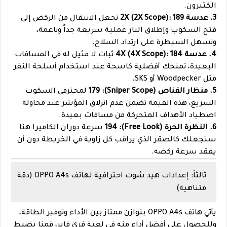
الكثيرون.
3. عدسة 2X (2X Scope): 189
تجعل الانتقال من الركض إلى
فتح السكوب وإطلاق النار عملية سريعة جداً وناعمة،
وتسهل السيطرة على ارتداد السلاح.
4. عدسة 4X (4X Scope): 184
ثبات لا مثيل له في المسافات
البعيدة، تمنحك أفضلية كاسحة عند استخدام أسلحة النقر
مثل Woodpecker أو SKS.
5. منظار القناص (Sniper Scope): 179
لمحترفي السكوب
السريع، هذه القيمة تضمن عدم انزلاق المؤشر عند محاولة
اصطياد الأهداف المتحركة من مسافات بعيدة.
6. النظرة الحرة (Free Look): 194
سرعة دوران الكاميرا هنا
ستجعلك كالصقر الذي يراقب كل زاوية في الخريطة دون أن
يفقد سرعة ركضه.
ثالثاً: إعدادات هيد شوت احترافية لهاتف OPPO A4s (دقة
متناهية)
يأتي هاتف OPPO A4s بتوازن ممتاز بين الأداء وتوفير الطاقة،
وللحصول على أفضل أداء منه في لعبة فري فاير، قمنا بضبط