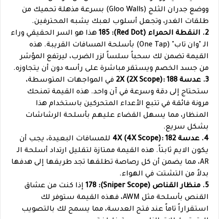
ووضع جدران الثلج (Gloo Walls) بسرعة مذهلة تحميك من
طلقات الغدر، وتجعل أسلوب لعبك يشبه المحترفين.
2. النقطة الحمراء (Red Dot): 185
هذا هو السر الحقيقي وراء
الـ "وان تاب" (One Tap) بأسلحة المسافات القريبة. هذه
القيمة تضمن لك سحباً سلساً لزر الضرب، ليرتفع المؤشر
من جسد الخصم ويستقر مباشرة على رأسه دون أن يتجاوزه.
3. عدسة 2X (2X Scope): 188
في المواجهات المتوسطة،
ستحتاج إلى دقة وسرعة في آن واحد. هذه القيمة تمنحك
مرونة فائقة في تتبع الأعداء المتحركين باستخدام هذا
المنظار، مما يسهل القضاء عليهم بأسلحة الرشاشات
بشكل سريع.
4. عدسة 4X (4X Scope): 182
للمسافات البعيدة، يجب أن
يكون الايم ثابتاً. هذه القيمة ممتازة لتقليل ارتداد أسلحة الـ
AR، مما يضمن أن كل رصاصة تطلقها تجد طريقها إلى هدفها
بدلاً من التشتت في الهواء.
5. منظار القناص (Sniper Scope): 178
إذا كنت من عشاق
القنص بأسلحة مثل AWM، فهذه القيمة ستوفر لك
استقراراً تاماً عند فتح العدسة، مما يسمح لك بالتصويب