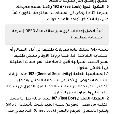
الدقيق وإطلاق النار بسرعة خاطفة.
6. النظرة الحرة (Free Look): 192
رائعة لمسح محيطك
بسرعة أثناء الركض في المساحات المفتوحة، لتكون دائماً
على دراية بأماكن تواجد الأعداء حولك.
ثانياً: أفضل إعدادات فري فاير لهاتف OPPO A4x (سرعة
استجابة مضاعفة)
نسخة A4x تمتلك عادة تعديلات طفيفة في أداء المعالج أو
استجابة الشاشة. لذا، قمنا بزيادة الأرقام بشكل طفيف
لمنح اللاعب انسيابية أكبر، خاصة عند المواجهات العنيفة
في الكلاش سكواد.
1. الحساسية العامة (General Sensitivity): 192
هذه الزيادة
البسيطة تعوض أي تأخير في استجابة اللمس، وتجعل
الكاميرا تدور بخفة الريشة. ستلاحظ الفرق الفوري في سرعة
بناء الثلج والمراوغة بين المنازل.
2. النقطة الحمراء (Red Dot): 187
قيمة قاتلة بكل ما تحمله
الكلمة من معنى. ترفع من نسبة الهيد شوت بأسلحة الـ SMG
وتمنع الالتصاق المزعج بالصدر (Chest Lock) الذي يعاني منه