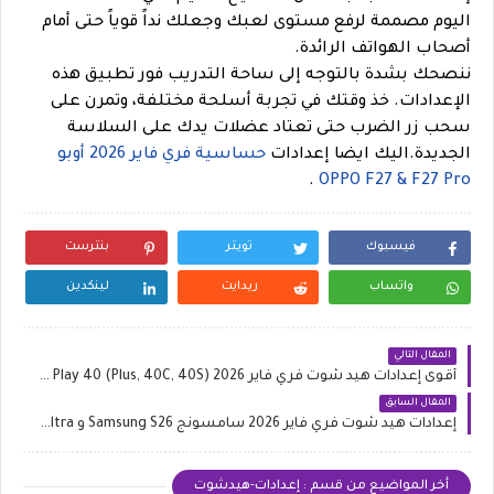
اليوم مصممة لرفع مستوى لعبك وجعلك نداً قوياً حتى أمام
أصحاب الهواتف الرائدة.
ننصحك بشدة بالتوجه إلى ساحة التدريب فور تطبيق هذه
الإعدادات. خذ وقتك في تجربة أسلحة مختلفة، وتمرن على
سحب زر الضرب حتى تعتاد عضلات يدك على السلاسة
الجديدة.اليك ايضا إعدادات
حساسية فري فاير 2026 أوبو
.
OPPO F27 & F27 Pro
فيسبوك
تويتر
بنترست
واتساب
ريدايت
لينكدين
المقال التالي
أقوى إعدادات هيد شوت فري فاير 2026 HONOR Play 40 (Plus, 40C, 40S)
المقال السابق
إعدادات هيد شوت فري فاير 2026 سامسونج Samsung S26 و S26 Ultra
أخر المواضيع من قسم : إعدادات-هيدشوت