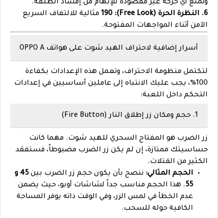
وتمنع أي حركة غير مقصودة للإبهام من إفساد الطلقة.
6. النظرة الحرة (Free Look): 190
مثالية للالتفاف السريع
الآمن أثناء المواجهات المفتوحة.
أسرار إضافية لاحتراف الهيد شوت على هواتف OPPO A
لتكتمل منظومة الاحتراف، وتعمل هذه الإعدادات بكفاءة
100%، يجب عليك الانتباه إلى عاملين أساسيين في إعدادات
التحكم داخل اللعبة:
1. حجم ومكان زر إطلاق النار (Fire Button)
زر الضرب هو المفتاح السحري للهيد شوت. مهما كانت
حساسيتك ممتازة، إن لم يكن زر الضرب مضبوطاً، فستفقد
الكثير من القتلات.
الحجم المثالي:
ننصح بأن يكون حجم زر الضرب بين
45 و
55
. هذا الحجم مناسب جداً لشاشات أوبو، حيث يضمن
عدم الخطأ في لمس الزر، وفي الوقت ذاته يوفر المساحة
الكافية حوله للسحب.