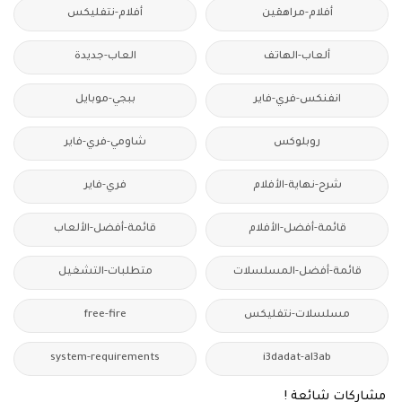
أفلام-مراهقين
أفلام-نتفليكس
ألعاب-الهاتف
العاب-جديدة
انفنكس-فري-فاير
ببجي-موبايل
روبلوكس
شاومي-فري-فاير
شرح-نهاية-الأفلام
فري-فاير
قائمة-أفضل-الأفلام
قائمة-أفضل-الألعاب
قائمة-أفضل-المسلسلات
متطلبات-التشغيل
مسلسلات-نتفليكس
free-fire
system-requirements
i3dadat-al3ab
مشاركات شائعة !