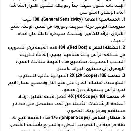
الإعدادات لتكون دقيقة جداً وموجهة لتقليل اهتزاز الشاشة
أثناء الإطلاق المتواصل.
1. الحساسية العامة (General Sensitivity): 188
قيمة
مدروسة لتوفير حركة سريعة وموزونة في نفس الوقت، تمنع
الانزلاق الزائد للكاميرا وتمنحك سيطرة كاملة على اتجاه
لاعبك.
2. النقطة الحمراء (Red Dot): 184
هذه القيمة تركز التصويب
في منطقة الرأس بدقة متناهية. بمجرد إتقانك لطريقة
السحب الصحيحة، ستصبح هذه القيمة سلاحك السري
للوصول إلى مستوى الجراند ماستر.
3. عدسة 2X (2X Scope): 186
انسيابية مثالية للسكوب
المتوسط. تمنحك القدرة على فتح النار وتصحيح مسار الايم
نحو الرأس بسهولة ودون مجهود.
4. عدسة 4X (4X Scope): 181
أفضل قيمة لتقليل ارتداد
أسلحة الرشاشات الثقيلة عن بُعد. ستحصل على خط نار
مستقيم ومركّز يربك الخصوم.
5. منظار القناص (Sniper Scope): 176
هذه القيمة تتيح لك
دقة جراحية في التصويب البطيء والسريع بأسلحة القنص،