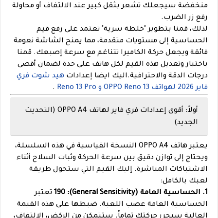
منخفضة سيجعلك تشعر بثقل كبير عند الالتفاف أو محاولة
رفع زر الضرب.
لذلك، قمنا بتطوير "خلطة سرية" تعتمد على رفع قيم
الحساسية إلى مستويات متقدمة، مما يمنح الشاشة نعومة
فائقة ويجعل حركة الكاميرا تتناغم مع سرعة إصبعك. قمنا
باختبار وتعديل هذه القيم لكل هاتف على حدة لضمان أقصى
درجات الدقة والاحترافية.اليك ايضا إعدادات
هيد شوت فري
فاير 2026 لهواتف OPPO Reno 13 و Reno 13 Pro
.
أولاً: أقوى إعدادات فري فاير لهاتف OPPO A4 (التحديث
الجديد)
يعتبر هاتف OPPO A4 النسخة القياسية في هذه السلسلة،
ويحتاج إلى توازن دقيق بين سرعة الحركة وثبات السلاح أثناء
الاشتباكات المباشرة. إليك القيم التي ستحول طريقة
لعبك بالكامل:
1. الحساسية العامة (General Sensitivity): 190
تعتبر
الحساسية العامة عصب اللعبة. ضبطها على هذه القيمة
العالية سيحرر حركتك تماماً. ستتمكن من الركض، الالتفاف،