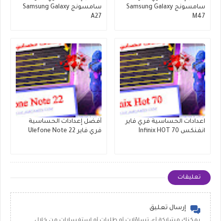
سامسونج Samsung Galaxy
سامسونج Samsung Galaxy
A27
M47
اعدادات الحساسية فري فاير
أفضل إعدادات الحساسية
انفنكس Infinix HOT 70
فري فاير Ulefone Note 22
تعليقات
إرسال تعليق
يمكنك مشاركة أي تساؤلات أو طلبات أو استفسارات من خلال