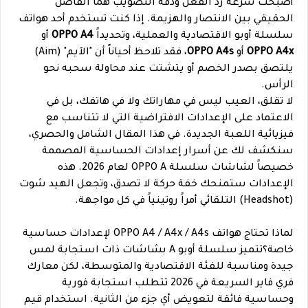
أصبحت سرعة رد الفعل ودقة التصويب هما الفاصل
الحقيقي بين الانتصار والهزيمة. إذا كنت تستخدم أحد هواتف
سلسلة أوبو الاقتصادية والعملية، وتحديداً
OPPO A4
أو
OPPO A4x
أو
OPPO A4s
، فقد تلاحظ أحياناً أن "الآيم" (Aim)
يلتصق بصدر الخصم أو يتشتت عند محاولة سحبه نحو
الرأس.
لا تقلق، العيب ليس في مهاراتك ولا في هاتفك، بل في
الاعتماد على الإعدادات الافتراضية التي لا تتناسب مع
فيزيائية اللعبة الجديدة. في هذا المقال الشامل والحصري،
سنكشف لك عن أسرار إعدادات الحساسية المصممة
خصيصاً لشاشات سلسلة OPPO A لعام 2026. هذه
الإعدادات ستمنحك خفة حركة لا تصدق، وتجعل الهيد شوت
(Headshot) التلقائي أمراً روتينياً في كل مواجهة.
لماذا تحتاج هواتف OPPO A4 / A4x / A4s لإعدادات حساسية
خاصة؟تتميز سلسلة أوبو A بشاشات ذات استجابة لمس
جيدة ومناسبة للفئة الاقتصادية والمتوسطة، لكن معارك
فري فاير السريعة في 2026 تتطلب استجابة فورية
وحساسية فائقة لتعويض أي جزء من الثانية. استخدام قيم