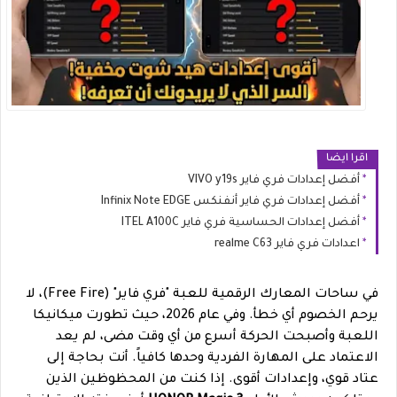
اقرا ايضا
أفضل إعدادات فري فاير VIVO y19s
أفضل إعدادات فري فاير أنفنكس Infinix Note EDGE
أفضل إعدادات الحساسية فري فاير ITEL A100C
اعدادات فري فاير realme C63
في ساحات المعارك الرقمية للعبة "فري فاير" (Free Fire)، لا
يرحم الخصوم أي خطأ. وفي عام 2026، حيث تطورت ميكانيكا
اللعبة وأصبحت الحركة أسرع من أي وقت مضى، لم يعد
الاعتماد على المهارة الفردية وحدها كافياً. أنت بحاجة إلى
عتاد قوي، وإعدادات أقوى. إذا كنت من المحظوظين الذين