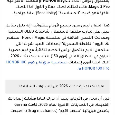
يمتلكون وحوش الأداء
HONOR Magic 3
أو نسخته الاحترافية
Magic 3 Pro
، فأنت تمتلك نصف مفتاح الفوز. أما النصف
الآخر؟ فهو ضبط "الحساسية" (Sensitivity) بدقة جراحية.
هذا المقال ليس مجرد تجميع لأرقام عشوائية؛ إنه دليل شامل
مبني على تجارب مكثفة لاستغلال شاشات OLED المنحنية
ومعدلات اللمس الفائقة في سلسلة Honor Magic. سنقدم
لك اليوم "الخلطة السحرية" لإعدادات الهيد شوت التي
ستجعل الايم يلتصق برأس الخصم تلقائياً، مع قيم حصرية
تتراوح في النطاق العالي (فوق 150) لتناسب تحديثات 2026.
اليك ايضا أقوى إعدادات
حساسية فري فاير هونر HONOR 100
.
& HONOR 100 Pro
لماذا تختلف إعدادات 2026 عن السنوات السابقة؟
قبل أن ندخل في الأرقام، يجب أن تدرك لماذا فشلت إعداداتك
القديمة. في التحديثات الأخيرة لعام 2026، قامت Garena
بتعديل فيزيائية "سحب الأيم" (Drag mechanics). أصبحت