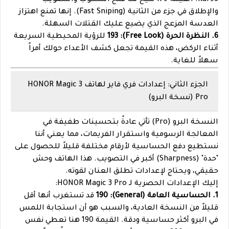
والإطلاق في جزء من الثانية (Fast Sniping). إنها تمنع اهتزاز
العدسة المزعج الذي يضيع عليك القتلات السهلة.
6. النظرة الحرة (Free Look): 193
للرؤية المحيطية السريعة
أثناء الركض، هذه القيمة تجعل كشف الأعداء حولك أمراً
سهلاً للغاية.
الجزء الثاني: إعدادات فري فاير لهاتف HONOR Magic 3
Pro (نسخة البرو)
النسخة البرو (Pro) تأتي عادةً بتحسينات طفيفة في
المعالجة الرسومية واستقرار الفريمات، مما يعني أننا
نستطيع دفع الحساسية لأرقام مختلفة قليلاً للحصول على
"حدة" (Sharpness) أكبر في التصويب. هذا الهاتف وحش
حقيقي، ويحتاج لإعدادات تطلق العنان لقوته.
إليك الإعدادات الحصرية لـ HONOR Magic 3 Pro:
1. الحساسية العامة (General): 190
قد تستغرب أنها أقل
قليلاً من النسخة العادية، والسبب هو أن استجابة اللمس
في البرو أكثر حساسية ودقة. القيمة 190 هنا تعطي نفس