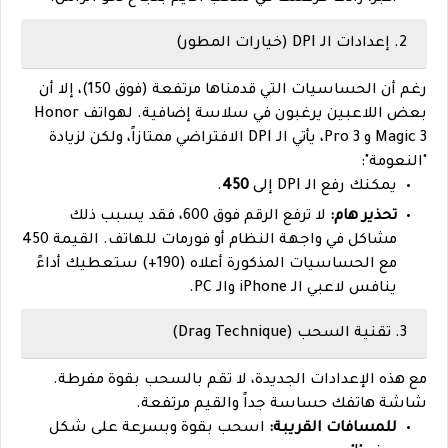
2. إعدادات الـ DPI (خيارات المطور)
رغم أن الحساسيات التي قدمناها مرتفعة (فوق 150)، إلا أن
بعض اللاعبين يرغبون في سلاسة إضافية. لهواتف Honor
Magic 3 و 3 Pro، يأتي الـ DPI الافتراضي ممتازاً، ولكن لزيادة
"النعومة":
يمكنك رفع الـ DPI إلى
450
.
تحذير هام:
لا ترفع الرقم فوق 600، فقد يسبب ذلك
مشاكل في واجهة النظام أو فورمات للهاتف. القيمة 450
مع الحساسيات المذكورة أعلاه (190+) ستعطيك أداءً
ينافس لاعبي الـ iPhone والـ PC.
3. تقنية السحب (Drag Technique)
مع هذه الإعدادات الجديدة، لا تقم بالسحب بقوة مفرطة.
شاشة هاتفك حساسة جداً والقيم مرتفعة.
للمسافات القريبة:
اسحب بقوة وبسرعة على شكل