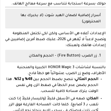
حولك بسرعة استجابة تتناسب مع سرعة معالج الهاتف.
أسرار إضافية لضمان الهيد شوت (لا يخبرك بها
المحترفون)
الإعدادات أعلاه هي الأساس، ولكن لكي تكتمل المنظومة
وتصبح لاعباً لا يُقهر في 2026، عليك ضبط أمرين إضافيين في
إعدادات هاتفك ولعبتك:
1. زر الضرب (Fire Button) - الحجم والمكان
بالنسبة لشاشات HONOR Magic 3 الكبيرة والمنحنية
الأطراف، وضع زر الضرب عشوائياً هو خطأ فادح.
الحجم المثالي:
ننصح بضبط الحجم بين
48% و 52%
. هذا
الحجم يضمن عدم الخطأ في ضغط الزر، وفي نفس
الوقت يترك مساحة كافية للسحب.
المكان:
ضعه في الأسفل قليلاً (ولليسار قليلاً إذا كنت
تلعب بـ 3 أصابع). كلما كانت المساحة الفارغة فوق الزر
أكبر، زادت فرصتك في سحب الايم بنجاح نحو الرأس.