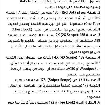
مفعول الـ 200 في هواتف أخرى. إنها توفر تحكماً كاملاً
وسيطرة مطلقة على حركة اللاعب.
2. نقطة حمراء (Red Dot): 185
هذه هي "نقطة القتل". القيمة
185 على شاشة الماجيك 3 برو تعني هيد شوت بطلقة واحدة
(One Tap) بسهولة. التوافق بين هذه القيمة ومعدل تحديث
الشاشة يمنع الايم من الالتصاق في الصدر (Chest Lock).
3. عدسة 2X (2X Scope): 188
سلاسة لا توصف. عند القيمة
188، ستشعر أن السكوب جزء من عينك. التكبير والتصويب
يتم بنعومة فائقة، مما يسهل عليك القضاء على الأعداء
حتى لو كانوا يقفزون.
4. عدسة 4X (4X Scope): 182
الثبات هو العنوان هنا. القيمة
182 تمنع ارتداد السلاح العنيف عند استخدام أسلحة مثل
Woodpecker أو AC80. ستلاحظ أن الرصاص يذهب في خط
مستقيم نحو الخصم.
5. عدسة القناص (Sniper Scope): 178
الدقة المتناهية.
القيمة 178 تمنحك تحكماً ميكليمترياً في القناصة. لن تعاني
بعد اليوم من ضياع الطلقة بسبب حركة إصبع زائدة غير
مقصودة.
6. النظرة الحرة (Free Look): 192
تمنحك وعياً كاملاً بما يدور