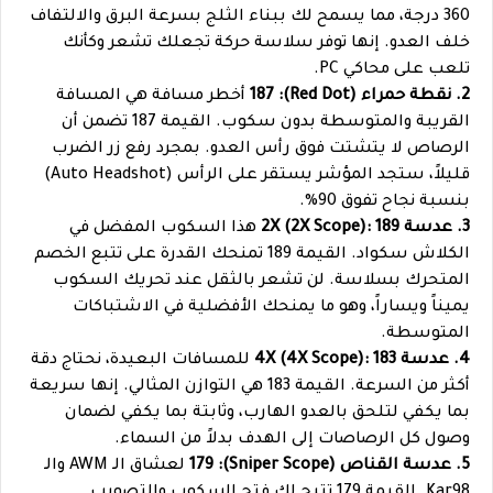
360 درجة، مما يسمح لك ببناء الثلج بسرعة البرق والالتفاف
خلف العدو. إنها توفر سلاسة حركة تجعلك تشعر وكأنك
تلعب على محاكي PC.
2. نقطة حمراء (Red Dot): 187
أخطر مسافة هي المسافة
القريبة والمتوسطة بدون سكوب. القيمة 187 تضمن أن
الرصاص لا يتشتت فوق رأس العدو. بمجرد رفع زر الضرب
قليلاً، ستجد المؤشر يستقر على الرأس (Auto Headshot)
بنسبة نجاح تفوق 90%.
3. عدسة 2X (2X Scope): 189
هذا السكوب المفضل في
الكلاش سكواد. القيمة 189 تمنحك القدرة على تتبع الخصم
المتحرك بسلاسة. لن تشعر بالثقل عند تحريك السكوب
يميناً ويساراً، وهو ما يمنحك الأفضلية في الاشتباكات
المتوسطة.
4. عدسة 4X (4X Scope): 183
للمسافات البعيدة، نحتاج دقة
أكثر من السرعة. القيمة 183 هي التوازن المثالي. إنها سريعة
بما يكفي لتلحق بالعدو الهارب، وثابتة بما يكفي لضمان
وصول كل الرصاصات إلى الهدف بدلاً من السماء.
5. عدسة القناص (Sniper Scope): 179
لعشاق الـ AWM والـ
Kar98. القيمة 179 تتيح لك فتح السكوب والتصويب