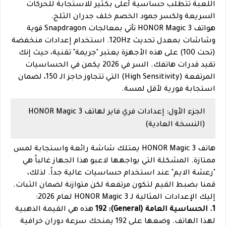
اللعبة تتطلب حساسية أعلى بكثير للاستجابة للحركات
السريعة ولكسر جمود الخصم خلف جدران الثلج.
هواتف HONOR Magic 3 تأتي بمعالجات Snapdragon قوية
وشاشات بمعدل تحديث 120Hz. استخدام إعدادات منخفضة
(تحت 100) على هذه الأجهزة يعتبر "جريمة" تقنية، حيث إنك
تقيد قدرات هاتفك. السر في 2026 يكمن في الحساسيات
المرتفعة (High Sensitivity) التي تتجاوز حاجز الـ 150، لضمان
استجابة فورية لأقل لمسة.
الجزء الأول: إعدادات فري فاير لهاتف HONOR Magic 3
(النسخة العادية)
هاتف HONOR Magic 3 يمتلك شاشة رائعة واستجابة لمس
ممتازة. المشكلة التي يواجهها لاعبو هذا الجهاز غالباً هي
"رعشة الايم" عند استخدام حساسيات عالية جداً. لذلك،
قمنا بضبط القيم لتكون مرتفعة لكن متوازنة لضمان الثبات.
إليك الإعدادات المثالية لـ HONOR Magic 3 لعام 2026:
1. الحساسية العامة (General): 192
هذه هي القيمة الذهبية
لهذا الهاتف. وضعها على 192 يمنحك سرعة دوران خرافية