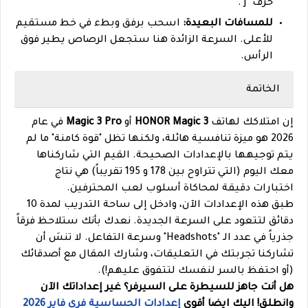
حرف "J".
للمسافات البعيدة:
اسحب برفق وبطء في خط مستقيم
للأعلى. السرعة الزائدة هنا ستجعل الرصاص يطير فوق
الرأس.
الخاتمة
إن امتلاكك لهاتف
HONOR Magic 3
أو
Magic 3 Pro
في عام
2026 هو ميزة تنافسية هائلة، ولكنها تظل "قوة كامنة" ما لم
يتم توجيهها بالإعدادات الصحيحة. القيم التي شاركناها
معك اليوم (التي تتراوح بين 178 و 195 تقريباً) هي نتاج
اختبارات دقيقة لمحاكاة أسلوب لعب المحترفين.
طبق هذه الإعدادات الآن، وادخل إلى ساحة التدريب لمدة 10
دقائق لتتعود على السرعة الجديدة. نعدك بأنك ستلاحظ فرقاً
جذرياً في عدد الـ "Headshots" وسرعة التفاعل. لا تنسَ أن
تشاركنا تجربتك في التعليقات، وشارك المقال مع أصدقائك
(أو احتفظ بالسر لنفسك لتتفوق عليهم!).
هل أنت جاهز للسيطرة على السيرفر؟ غير إعداداتك الآن
وانطلق! اليك ايضا أقوى
إعدادات الحساسية فري فاير 2026