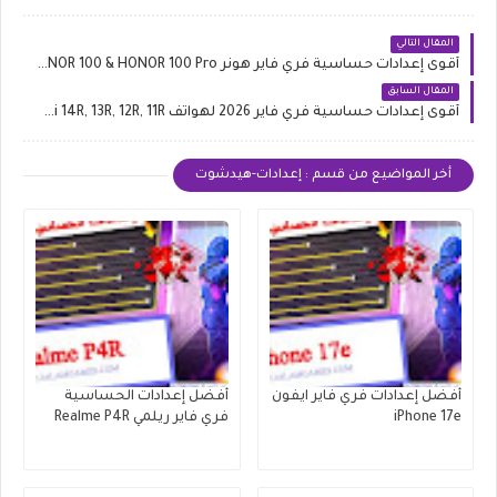
المقال التالي
أقوى إعدادات حساسية فري فاير هونر HONOR 100 & HONOR 100 Pro
المقال السابق
أقوى إعدادات حساسية فري فاير 2026 لهواتف Redmi 14R, 13R, 12R, 11R
أخر المواضيع من قسم : إعدادات-هيدشوت
أفضل إعدادات فري فاير ايفون
أفضل إعدادات الحساسية
iPhone 17e
فري فاير ريلمي Realme P4R