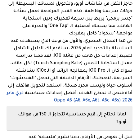
حاجز الثقل في شاشات أوبو، ولتحويل لمساتك البسيطة إلى
حركات سريعة وخاطفة. هذه القيم المرتفعة تعمل بمثابة
"جسر برمجي" يربط بين سرعة تفكيرك وبين استجابة
الهاتف، مما يمنحك أفضلية الـ "One Tap" والقدرة على
مواجهة "سكواد" كامل بمفردك.
في هذا المقال الحصري، والأول من نوعه الذي يستهدف هذه
السلسلة بالتحديد لعام 2026، سنقدم لك الدليل الشامل
لضبط إعدادات كل هاتف من عائلة K10. لقد قمنا بدراسة
معدل استجابة اللمس (Touch Sampling Rate) لكل هاتف،
سواء كان الـ K10 Pro بمعالجه الرائد، أو الـ K10x بشاشته
السريعة، لنعطيك الأرقام الدقيقة التي تجعل "الهيدشوت"
أسلوب حياة وليست مجرد صدفة. استعد لتحويل هاتفك إلى
أداة قنص لا تخطئ الهدف. أفضل إعدادات حساسية
فري فاير
2026 Oppo A6 (A6, A6x, A6t, A6c, A6s)
لماذا نحتاج إلى قيم حساسية تتجاوز الـ 150 في هواتف
أوبو؟
قبل أن نغوص في الأرقام، دعنا نشرح "فلسفة" هذه