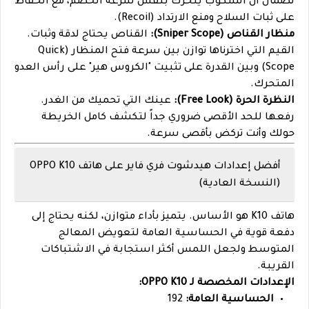
لضمان أن السكوب يتحرك بنفس سرعة الخصم، مع الحفاظ
على ثبات السلاح ومنع الارتداد (Recoil).
منظار القناص (Sniper Scope):
القناص يحتاج لدقة وثبات.
القيم التي اخترناها توازن بين سرعة فتح المنظار (Quick
Scope) وبين القدرة على تثبيت "الكروس هير" على رأس العدو
المتحرك.
النظرة الحرة (Free Look):
عينك التي تحميك من الغدر.
رفعها للحد الأقصى ضروري جداً لتكشف كامل الخريطة
حولك وأنت تركض بأقصى سرعة.
أفضل إعدادات هيدشوت فري فاير على هاتف OPPO K10
(النسخة العادية)
هاتف K10 هو الأساس. يتميز بأداء متوازن، لكنه يحتاج إلى
دفعة قوية في الحساسية العامة لتعويض المعالج
المتوسط ولجعل اللمس أكثر استجابة في الاشتباكات
القريبة.
الإعدادات المخصصة لـ OPPO K10:
الحساسية العامة:
192