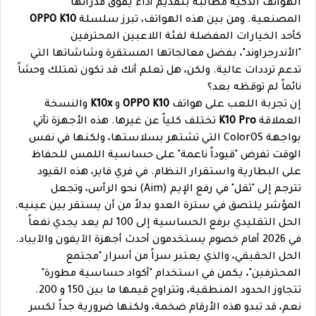
الهواتف الذكية مطالبة بتقديم أداء يفوق قدراتها
المصنعية. ومن بين هذه الهواتف، تبرز سلسلة
OPPO K10
كأحد الخيارات المفضلة لفئة اللاعبين المحترفين
"الأندرجراوند"، بفضل معالجاتها المستقرة وشاشاتها التي
تدعم ترددات عالية. ولكن، هل تعلم أنك قد تكون تمتلك وحشاً
نائماً لم توقظه بعد؟
إن تجربة اللعب على هواتف
OPPO K10
و
K10x
والنسخة
العملاقة
K10 Pro
تختلف كلياً عن غيرها. هذه الأجهزة تأتي
بواجهة ColorOS التي تشتهر بسلاستها، ولكنها في نفس
الوقت تفرض "قيوداً ناعمة" على حساسية اللمس للحفاظ
على البطارية واستقرار النظام. في فري فاير، هذه القيود
تترجم إلى "ثقل" في رفع الإيم (Aim) نحو الرأس، وتجعل
المؤشر يلتصق في سترة العدو بدلاً من أن يستقر بين عينيه.
الحل التقليدي برفع الحساسية إلى 100 لم يعد يجدي نفعاً
في 2026 أمام خصوم يستخدمون أحدث أجهزة الآيفون والآيباد.
الحل الحقيقي، والذي يعتبر سراً من أسرار "مجتمع
المحترفين"، يكمن في استخدام "أكواد حساسية مطورة"
تتجاوز الحدود المنطقية، وتتراوح قيمها ما بين 150 و 200.
نعم، قد تبدو هذه الأرقام ضخمة، ولكنها ضرورية جداً لكسر