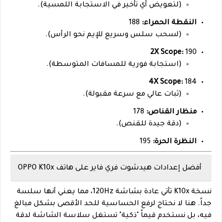
(لتعويض أي تأخير في الاستجابة اللمسية).
النقطة الحمراء:
188
(لسحب سلس وسريع للإيم نحو الرأس).
2X Scope:
190
(استجابة فورية للمسافات المتوسطة).
4X Scope:
184
(ثبات عالي مع سرعة مقبولة).
منظار القناص:
178
(دقة جيدة للقنص).
النظرة الحرة:
195
أفضل إعدادات هيدشوت فري فاير على هاتف OPPO K10x
نسخة K10x تأتي عادة بشاشة 120Hz، مما يعني أنها سلسة
جداً. هنا لا نحتاج لرفع الحساسية للحد الأقصى بشكل مبالغ
فيه، بل نستخدم قيماً "ذكية" تستغل سلاسة الشاشة لدقة