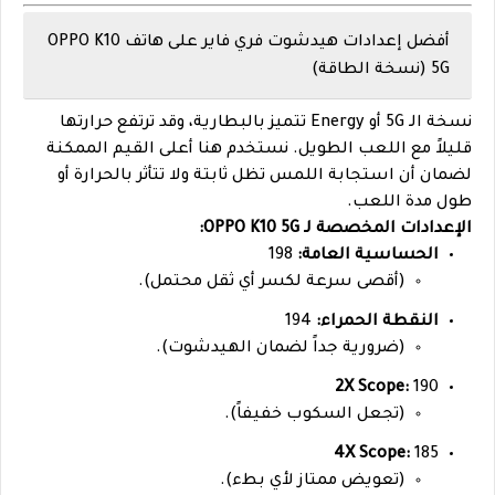
أفضل إعدادات هيدشوت فري فاير على هاتف OPPO K10
5G (نسخة الطاقة)
نسخة الـ 5G أو Energy تتميز بالبطارية، وقد ترتفع حرارتها
قليلاً مع اللعب الطويل. نستخدم هنا أعلى القيم الممكنة
لضمان أن استجابة اللمس تظل ثابتة ولا تتأثر بالحرارة أو
طول مدة اللعب.
الإعدادات المخصصة لـ OPPO K10 5G:
الحساسية العامة:
198
(أقصى سرعة لكسر أي ثقل محتمل).
النقطة الحمراء:
194
(ضرورية جداً لضمان الهيدشوت).
2X Scope:
190
(تجعل السكوب خفيفاً).
4X Scope:
185
(تعويض ممتاز لأي بطء).