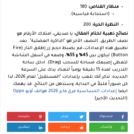
منظار القناص:
180
(استجابة قياسية).
النظرة الحرة:
200
نصائح ذهبية لختام المقال:
يا صديقي، امتلاك الأرقام هو
نصف الطريق. النصف الآخر هو "الذاكرة العضلية". بعد
تطبيق هذه الإعدادات، قم بضبط حجم زر إطلاق النار (Fire
Button) ليكون بين
45% و 55%
، وضعه في أسفل الشاشة
لتعطي إصبعك مساحة للسحب (Drag). ادخل ساحة
التدريب لمدة 15 دقيقة يومياً لتعتاد يدك على السرعة
الجديدة. تذكر أنك تلعب بإعدادات "المستقبل" لعام 2026، لذا
كن صبوراً قليلاً في البداية، وستذهل من النتائج. قذ يهمك
ايضا
إعدادات الحساسية فري فاير 2026 هواتف أوبو Oppo
(التحديث الأخير)
فيسبوك
تويتر
بنترست
واتساب
ريدايت
لينكدين