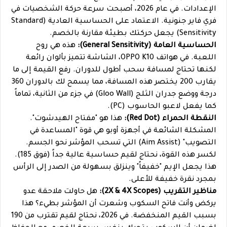
الإعدادات. في عام 2026، أصبحت سرعة حركة الشخصيات في
فري فاير جنونية. الاعتماد على الحساسية العادية (Standard
Sensitivity) يجعل حركتك بطيئة مقارنة بالخصم.
الحساسية العامة (General Sensitivity):
هذه هي روح
اللعبة. في هواتف OPPO K10، الشاشة تتميز بألوان رائعة
لكنها تحتاج لمسافة سحب أطول للدوران. رفع القيمة إلى ما
يقارب 200 يختصر هذه المسافة، مما يسمح لك بالدوران 360
درجة ووضع جدران الثلج (Gloo Wall) في جزء من الثانية، تماماً
كما يفعل لاعبو الحاسوب (PC).
النقطة الحمراء (Red Dot):
هذا هو "مفتاح الهيدشوت".
المشكلة الشائعة في أجهزة أوبو هي قوة "المساعدة في
التصويب" (Aim Assist) التي تسحب المؤشر نحو الجسم.
لكسر هذه القوة، نحتاج لقيم حساسية عالية جداً (فوق 185).
هذا يجعل الإيم "خفيفاً" وينزلق بسهولة من الصدر إلى الرأس
بمجرد نقرة خفيفة للأعلى.
مناظير التقريب (2X & 4X Scopes):
هل حاولت ملاحقة عدو
يركض وأنت فاتح السكوب وشعرت أن المؤشر بطيء؟ هذا
بسبب القيم المنخفضة. في 2026، نحتاج لقيم تقترب من 190