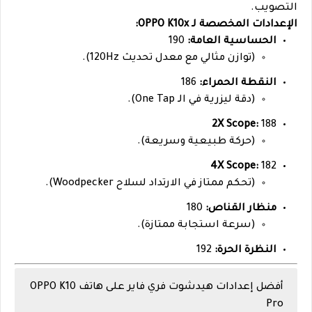
التصويب.
الإعدادات المخصصة لـ OPPO K10x:
الحساسية العامة:
190
(توازن مثالي مع معدل تحديث 120Hz).
النقطة الحمراء:
186
(دقة ليزرية في الـ One Tap).
2X Scope:
188
(حركة طبيعية وسريعة).
4X Scope:
182
(تحكم ممتاز في الارتداد لسلاح Woodpecker).
منظار القناص:
180
(سرعة استجابة ممتازة).
النظرة الحرة:
192
أفضل إعدادات هيدشوت فري فاير على هاتف OPPO K10
Pro