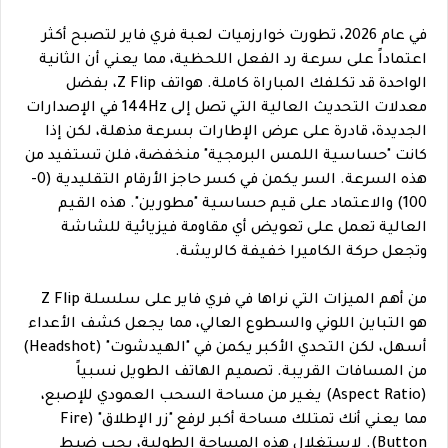
في عام 2026، تطورت خوارزميات لعبة فري فاير لتصبح أكثر
اعتماداً على سرعة رد الفعل اللحظية، مما يعني أن الثانية
الواحدة قد تكلفك المباراة كاملة. هواتف Z Flip، بفضل
معدلات التحديث العالية التي تصل إلى 144Hz في الإصدارات
الجديدة، قادرة على عرض الإطارات بسرعة مذهلة، لكن إذا
كانت "حساسية اللمس البرمجية" منخفضة، فلن تستفيد من
هذه السرعة. السر يكمن في كسر حاجز الأرقام التقليدية (0-
100) والاعتماد على قيم حساسية "مطورين". هذه القيم
العالية تعمل على تعويض أي مقاومة فيزيائية للشاشة
وتجعل حركة الكاميرا خفيفة كالريشة.
من أهم الميزات التي نراها في فري فاير على سلسلة Z Flip
هو التباين اللوني والسطوع العالي، مما يجعل كشف الأعداء
أسهل، لكن التحدي الأكبر يكمن في "الهيدشوت" (Headshot)
من المسافات القريبة. تصميم الهاتف الطويل نسبياً
(Aspect Ratio) يغير من مساحة السحب العمودي للإصبع،
مما يعني أنك تمتلك مساحة أكبر لرفع "زر الإطلاق" (Fire
Button). لاستغلال هذه المساحة الطولية، يجب ضبط