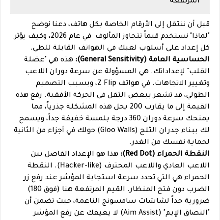
المرتفعة
قبل أن ننتقل إلى الأرقام الخاصة بكل هاتف، دعنا نوضح
"لماذا" نستخدم قيماً تتجاوز المألوف في عام 2026، وكيف يؤثر
كل إعداد على أسلوب لعبك في الهواتف القابلة للطي.
الحساسية العامة (General Sensitivity):
هذه هي "عضلة
القلب" لإعداداتك. هي المسؤولة عن سرعة دوران اللاعب
وتغيير الاتجاهات. في هواتف Z Flip، وبسبب التصميم
الطولي، قد تشعر ببعض الثقل في الحركة الأفقية. رفع هذه
القيمة إلى ما يقارب 200 يحل هذه المشكلة جذرياً، مما
يمنحك سرعة دوران 360 درجة بلمسة خفيفة جداً، ويسمح
لك ببناء جدران الثلج (Gloo Walls) حولك في أجزاء من الثانية
لحماية نفسك من الغدر.
النقطة الحمراء (Red Dot):
هذا هو الإعداد الفاصل بين
اللاعب العادي واللاعب المحترف (Hacker-like). النقطة
الحمراء هي التي تحدد سرعة استجابة المؤشر عند رفع زر
الضرب دون فتح المنظار. القيم المرتفعة هنا (فوق 180)
ضرورية جداً لشاشات سامسونج الناعمة، حيث تضمن أن
"التصاق الإيم" (Aim Assist) لا يعيقك عن رفع المؤشر