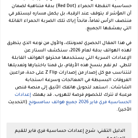
حساسية النقطة الحمراء (Red Dot) بدقة متناهية لضمان
أن المؤشر لا يتوقف عند الرقبة، بل يكمل مساره ليستقر في
منتصف الرأس تماماً، مانحاً إياك تلك الضربة الحمراء القاتلة
التي يعشقها الجميع.
في هذا المقال الحصري لمدونتك، والأول من نوعه الذي يتطرق
لهذه الهواتف بدقة لعام 2026، سنكشف الستار عن
الإعدادات السرية التي يستخدمها محترفو الهواتف القابلة
للطي. لم نقم بنسخ هذه الأرقام، بل قمنا باختبارها وتعديلها
لتتناسب مع كل إصدار من إصدارات Z Flip على حدة، مراعين
الفروقات البسيطة في المعالجات وسرعة استجابة
الشاشات. استعد لتحويل هاتفك الأنيق إلى منصة قنص
مرعبة لا تترك للخصوم فرصة للهروب. قد يهمك
إعدادات
الحساسية فري فاير 2026 جميع هواتف سامسونج
(التحديث
الأخير).
الدليل التقني: شرح إعدادات حساسية فري فاير للقيم