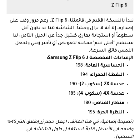
Z Flip 6
نبدأ بالنسخة الأقدم في قائمتنا، Z Flip 6. رغم مرور وقت على
إصداره، إلا أنه لا يزال وحشاً. الشاشة هنا قد تكون أقل
سطوعاً أو استجابة بفارق ضئيل جداً عن الجيل الثامن، لذا
نستخدم "أعلى قيم" ممكنة لتعويض أي تأخير زمني ولجعل
اللمس فائق السرعة.
الإعدادات المخصصة لـ Samsung Z Flip 6:
الحساسية العامة:
198
النقطة الحمراء:
194
عدسة 2X (سكوب 2):
190
عدسة 4X (سكوب 4):
185
منظار القناص:
180
النظرة الحرة:
195
(نصيحة إضافية: في هذا الهاتف، اجعل حجم زر إطلاق النار 45%
وضعه في الأسفل قليلاً لاستغلال طول الشاشة في
السحب).