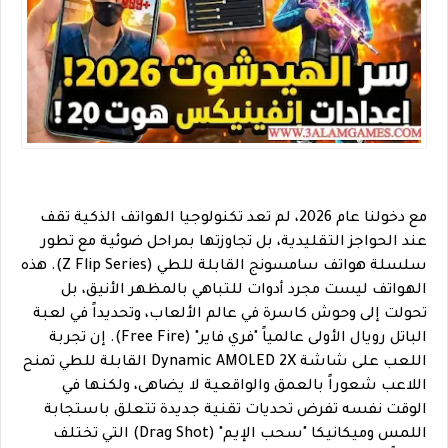
مع دخولنا عام 2026، لم تعد تكنولوجيا الهواتف الذكية تقف
عند الحواجز التقليدية، بل تجاوزتها بمراحل ضوئية مع تطور
سلسلة هواتف سامسونج القابلة للطي (Z Flip Series). هذه
الهواتف ليست مجرد أدوات للتباهي بالمظهر الأنيق، بل
تحولت إلى وحوش كاسرة في عالم الألعاب، وتحديداً في لعبة
الباتل رويال الأولى عالمياً "فري فاير" (Free Fire). إن تجربة
اللعب على شاشة Dynamic AMOLED 2X القابلة للطي تمنح
اللاعب شعوراً بالعمق والواقعية لا يضاهى، ولكنها في
الوقت نفسه تفرض تحديات تقنية جديدة تتعلق باستجابة
اللمس وميكانيكا "سحب الإيم" (Drag Shot) التي تختلف