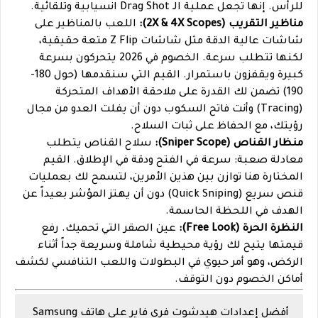
للرأس. إنها تجعل عملية الـ Drag Shot انسيابية وتلقائية.
مناظير التقريب (2X & 4X Scopes):
اللعب بالمناظير على
شاشات عالية الدقة مثل شاشات Z Flip متعة حقيقية،
لكنها تتطلب سرعة. الخصوم في 2026 يتحركون بسرعة
كبيرة ويقفزون باستمرار. القيم التي سنقدمها (حول 180-
190) تضمن لك القدرة على ملاحقة الأهداف المتحركة
(Tracing) وأنت فاتح السكوب دون أن يفلت العدو من مجال
رؤيتك، مع الحفاظ على ثبات السلاح.
منظار القناص (Sniper Scope):
سلاح القناص يتطلب
معادلة صعبة: سرعة في الفتح ودقة في الإطلاق. القيم
المختارة هنا توازن بين هذين الأمرين، لتسمح لك بعمليات
قنص سريع (Quick Sniping) دون أن يهتز المؤشر بعيداً عن
الهدف في اللحظة الحاسمة.
النظرة الحرة (Free Look):
عين الصقر التي تحميك. رفع
قيمتها يتيح لك رؤية محيطية شاملة وسريعة جداً أثناء
الركض، وهو أمر حيوي في البطولات واللعب التنافسي لكشف
أماكن الخصوم دون التوقف.
أفضل إعدادات هيدشوت فري فاير على هاتف Samsung