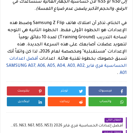
إلى 50% أو 55% لأن حساسية الجهاز العالية ستساعدك في
الرفع، والحجم الأكبر يضمن عدم ضياع اللمسة).
في الختام، تذكر أن امتلاك هاتف Samsung Z Flip وضبط هذه
الإعدادات هو الخطوة الأولى فقط. الخطوة الثانية هي التوجه
لساحة التدريب (Training Ground) لمدة 10 دقائق يومياً
لتعويد عضلات أصابعك على هذه السرعة الجديدة. هذه
الإعدادات "مستقبلية" ومخصصة لعام 2026، لذا كن واثقاً أنك
تسبق خصومك بخطوة تقنية هائلة. اعدادات
أفضل اعدادات
الحساسية فري فاير SAMSUNG A07, A06, A05, A04, A03, A02,
.
A01
فيسبوك
تويتر
بنترست
واتساب
ريدايت
لينكدين
المقال التالي
أفضل إعدادات الحساسية فري فاير 2026 Realme Narzo (N65, N63, N61, N55, N53)
المقال السابق