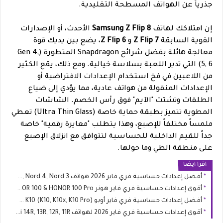
جذرياً عن الهواتف المسطحة التقليدية.
إن امتلاكك لهاتف
Samsung Z Flip 8
الأحدث، أو الإصدارات
القوية السابقة
Z Flip 7
و
Z Flip 6
، يضع بين يديك قوة
معالجة هائلة بفضل شرائح Snapdragon المتطورة (Gen 4,
5, 6) التي تدير اللعبة بسلاسة خيالية. ومع ذلك، يقع الكثير
من اللاعبين في فخ استخدام الإعدادات الافتراضية أو
الإعدادات المنقولة من هواتف عادية، مما يؤدي إلى ضياع
الطلقات وتشتت "الآيم" فوق رأس الخصم. الشاشات
المطوية تتميز بطبقة حماية خاصة (Ultra Thin Glass) تعطي
ملمساً مختلفاً للإصبع، وهذا يتطلب "معايرة رقمية" خاصة
جداً للقيم الداخلية للحساسية لتتوافق مع انزلاق الإصبع
على منطقة الطي وما حولها.
اقرا ايضا
أفضل إعدادات حساسية فري فاير 2026 هواتف OnePlus Nord 5, Nord 4, Nord 3
أقوى إعدادات حساسية فري فاير هونر HONOR 100 & HONOR 100 Pro
أفضل إعدادات حساسية فري فاير أوبو OPPO K10 (K10, K10x, K10 Pro)
أقوى إعدادات حساسية فري فاير 2026 لهواتف Redmi 14R, 13R, 12R, 11R