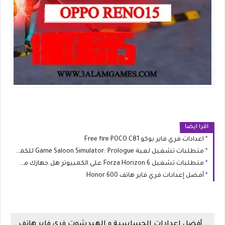
اقرا ايضا
اعدادات فري فاير بوكو Free fire POCO C81
متطلبات تشغيل لعبة Game Saloon Simulator: Prologue للكمبيوتر (الحد الأدنى والموصى به)
متطلبات تشغيل Forza Horizon 6 على الكمبيوتر هل جهازك مستعد لليابان؟
أفضل إعدادات فري فاير هاتف Honor 600
أفضل إعدادات الحساسية و الهيدشوت فري فاير هاتف