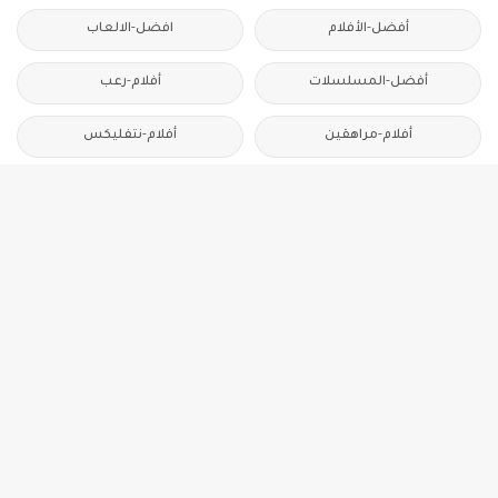
أفضل-الأفلام
افضل-الالعاب
أفضل-المسلسلات
أفلام-رعب
أفلام-مراهقين
أفلام-نتفليكس
ألعاب-الهاتف
العاب-جديدة
انفنكس-فري-فاير
ببجي-موبايل
روبلوكس
شاومي-فري-فاير
شرح-نهاية-الأفلام
فري-فاير
قائمة-أفضل-الأفلام
قائمة-أفضل-الألعاب
قائمة-أفضل-المسلسلات
متطلبات-التشغيل