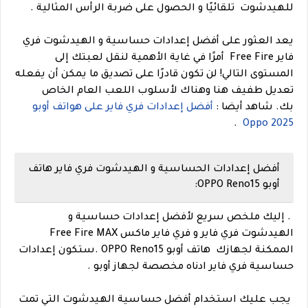
للهيدشوت تلقائيًا و الحصول على ضربة الرأس المثالية .
يعد العثور على أفضل إعدادات حساسية و الهيدشوت فري
فاير Free Fire أمرًا في غاية الأهمية لنقل لعبتك إلى
المستوى التالي! لن تكون قادرًا على تصديق ما يمكن أن يفعله
تعديل طفيف هنا وهناك لأسلوب اللعب العام الخاص
بك.
شاهد أيضا :
أفضل إعدادات فري فاير على هواتف أوبو
.
Oppo 2025
أفضل إعدادات الحساسية و الهيدشوت فري فاير هاتف
أوبو OPPO Reno15:
. إليك ملخص سريع لأفضل إعدادات حساسية و
الهيدشوت فري فاير و فري فاير ماكس Free Fire MAX
الممكنة لجهازك
هاتف أوبو OPPO Reno15 .
ستكون إعدا
دات
حساسية فري فاير ادناه مخصصة لجهاز أوبو .
يجب عليك استخدام أفضل حساسية الهيدشوت التي تمت