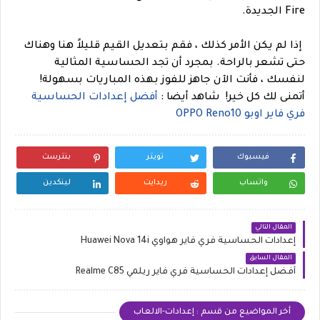
Fire الجديدة.
إذا لم يكن الأمر كذلك ، فقم بتعديل القيم قليلاً هنا وهناك
حتى تشعر بالراحة. بمجرد أن تجد الحساسية المثالية
لنفسك ، فأنت الآن جاهز للفوز بهذه المباريات بسهولة!
أتمنى لك كل خير!
شاهد أيضا :
أفضل إعدادات الحساسية
فري فاير اوبو OPPO Reno10
فيسبوك
تويتر
بنترست
واتساب
ريدايت
لينكدين
المقال التالي
إعدادات الحساسية فري فاير هواوي Huawei Nova 14i
المقال السابق
أفضل إعدادات الحساسية فري فاير ريلمي Realme C85
أخر المواضيع من قسم : إعدادات-الالعاب