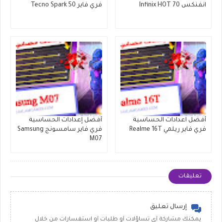
انفنكس Infinix HOT 70
فري فاير Tecno Spark 50
أفضل اعدادات الحساسية
أفضل إعدادات الحساسية
فري فاير ريلمي Realme 16T
فري فاير سامسونج Samsung
M07
تعليقات
إرسال تعليق
يمكنك مشاركة أي تساؤلات أو طلبات أو استفسارات من خلال