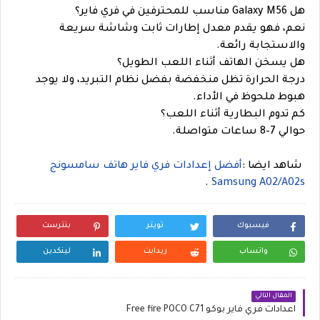
هل Galaxy M56 مناسب للمحترفين في فري فاير؟
نعم، فهو يقدم معدل إطارات ثابت وشاشة سريعة
والاستجابة رائعة.
هل يسخن الهاتف أثناء اللعب الطويل؟
درجة الحرارة تظل منخفضة بفضل نظام التبريد، ولا يوجد
هبوط ملحوظ في الأداء.
كم تدوم البطارية أثناء اللعب؟
حوالي 7–8 ساعات متواصلة.
شاهد ايضا :
أفضل إعدادات فري فاير هاتف سامسونج
.
Samsung A02/A02s
فيسبوك
تويتر
بنترست
واتساب
ريدايت
لينكدين
المقال التالي
اعدادات فري فاير بوكو Free fire POCO C71