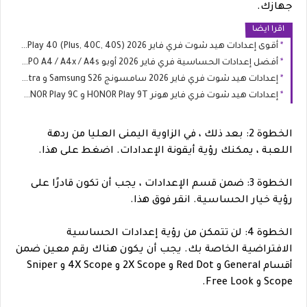
جهازك.
اقرا ايضا
أقوى إعدادات هيد شوت فري فاير 2026 HONOR Play 40 (Plus, 40C, 40S)
أفضل إعدادات الحساسية فري فاير 2026 أوبو OPPO A4 / A4x / A4s
إعدادات هيد شوت فري فاير 2026 سامسونج Samsung S26 و S26 Ultra
إعدادات هيد شوت فري فاير هونر HONOR Play 9T و HONOR Play 9C
الخطوة 2: بعد ذلك ، في الزاوية اليمنى العليا من ردهة
اللعبة ، يمكنك رؤية أيقونة الإعدادات. اضغط على هذا.
الخطوة 3: ضمن قسم الإعدادات ، يجب أن تكون قادرًا على
رؤية خيار الحساسية. انقر فوق هذا.
الخطوة 4: لن تتمكن من رؤية إعدادات الحساسية
الافتراضية الخاصة بك. يجب أن يكون هناك رقم معين ضمن
أقسام General و Red Dot و 2X Scope و 4X Scope و Sniper
Scope و Free Look.