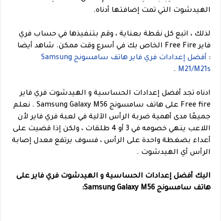
الهيدشوت التي تمت إضافتها أدناه.
لذلك ، اتبع كل نقطة بعناية ، وقم بتنفيذها في حساب فري
فاير Free Fire الخاص بك في أسرع وقت ممكن.
شاهد أيضا
:
أفضل إعدادات فري فاير هاتف سامسونج Samsung
.
M21/M21s
ادناه تجد أفضل إعدادات الحساسية و الهيدشوت فري فاير
Free fire على هاتف سامسونج Samsung Galaxy M56 . نعلم
جميعًا مدى أهمية ضربة الرأس الآلية في لعبة فري فاير لأن
اللاعب ينهي خصومه في 3 أو 4 طلقات ، ولكن إذا قضيت على
أعداء بضغطة واحدة على الرأس ، فسوف يرتفع معدل إصابة
الرأس أي الهيدشوت .
اليك أفضل إعدادات الحساسية و الهيدشوت فري فاير على
هاتف سامسونج Samsung Galaxy M56: