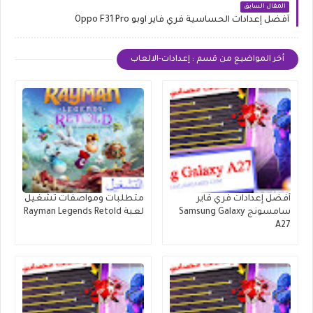
المقال السابق
أفضل إعدادات الحساسية فري فاير اوبو Oppo F31 Pro
أخر المواضيع من قسم : إعدادات-الالعاب
أفضل إعدادات فري فاير
متطلبات ومواصفات تشغيل
سامسونج Samsung Galaxy
لعبة Rayman Legends Retold
A27