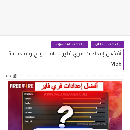
إعدادات-الالعاب
إعدادات-هيدشوت
أفضل إعدادات فري فاير سامسونج Samsung
M56
(0)