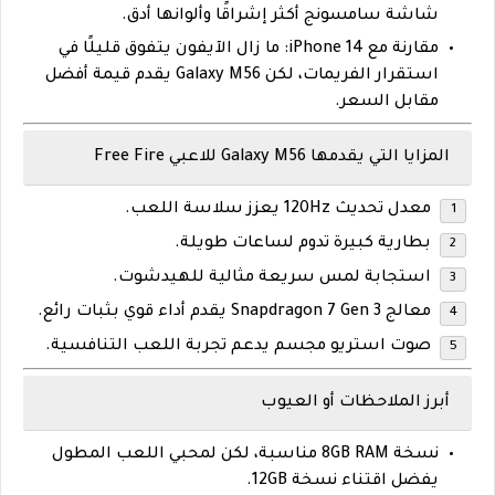
شاشة سامسونج أكثر إشراقًا وألوانها أدق.
مقارنة مع iPhone 14:
ما زال الآيفون يتفوق قليلًا في
استقرار الفريمات، لكن Galaxy M56 يقدم قيمة أفضل
مقابل السعر.
المزايا التي يقدمها Galaxy M56 للاعبي Free Fire
معدل تحديث 120Hz يعزز سلاسة اللعب.
بطارية كبيرة تدوم لساعات طويلة.
استجابة لمس سريعة مثالية للهيدشوت.
معالج Snapdragon 7 Gen 3 يقدم أداء قوي بثبات رائع.
صوت استريو مجسم يدعم تجربة اللعب التنافسية.
أبرز الملاحظات أو العيوب
نسخة 8GB RAM مناسبة، لكن لمحبي اللعب المطول
يفضل اقتناء نسخة 12GB.