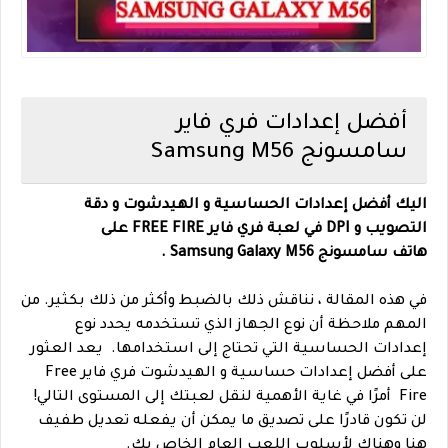
أفضل إعدادات فري فاير
سامسونج Samsung M56
اليك أفضل إعدادات الحساسية و الهيدشوت و دقة
التصويب و DPI في لعبة فري فاير FREE FIRE على
هاتف
سامسونج
Samsung Galaxy M56 .
في هذه المقالة ، نناقش ذلك بالضبط وأكثر من ذلك بكثير. من
المهم ملاحظة أن نوع الجهاز الذي تستخدمه يحدد نوع
إعدادات الحساسية التي تحتاج إلى استخدامها.
يعد العثور
على أفضل إعدادات حساسية و الهيدشوت فري فاير Free
Fire أمرًا في غاية الأهمية لنقل لعبتك إلى المستوى التالي!
لن تكون قادرًا على تصديق ما يمكن أن يفعله تعديل طفيف
هنا وهناك لأسلوب اللعب العام الخاص بك.