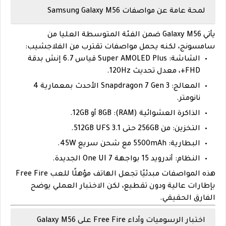
لمحة عامة عن مواصفات Samsung Galaxy M56
يأتي
Galaxy M56
ضمن الفئة المتوسطة العليا من
سامسونج، لكنه يحمل مواصفات تقترب من الفلاجشيب:
الشاشة:
Super AMOLED Plus قياس 6.7 إنش بدقة
FHD+، معدل تحديث 120Hz.
المعالج:
Snapdragon 7 Gen 3 الأحدث بمعمارية 4
نانومتر.
الذاكرة العشوائية (RAM):
8GB أو 12GB.
التخزين:
من 256GB حتى 512GB UFS 3.1.
البطارية:
5500mAh مع شحن سريع 45W.
النظام:
أندرويد 15 بواجهة One UI 7 الجديدة.
هذه المواصفات مبدئيًا تجعل الهاتف مؤهلًا للعب Free Fire
بإطارات عالية ودون تقطيع، لكن الاختبار العملي يوضح
الفارق الحقيقي.
اختبار الرسوميات وأداء Free Fire على Galaxy M56