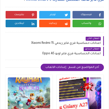
فري فاير هاتف انفنكس سمارت Infinix Smart 5
.
فيسبوك
تويتر
بنترست
واتساب
ريدايت
لينكدين
المقال التالي
اعدادات حساسية فري فاير ريدمي Xiaomi Redmi 15
المقال السابق
اعدادات الحساسية فري فاير اوبو Oppo A5
أخر المواضيع من قسم : إعدادات-الالعاب