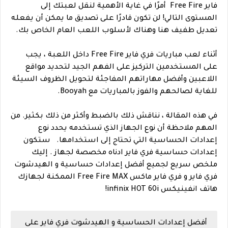
فاير Free Fire أمرًا في غاية الأهمية لنقل لعبتك إلى
المستوى التالي! لن تكون قادرًا على تصديق ما يمكن أن يفعله
تعديل طفيف هنا وهناك لأسلوب اللعب العام الخاص بك.
أثناء لعب مباريات فري فاير Free Fire داخل اللعبة ، يجب
على المستخدمين التركيز على الفهم الجيد لتحديد مواقع
اللاعبين وأفضل مهاراتهم المفاجئة لتحويل الظروف السيئة
للغاية لصالحهم والفوز بالمباريات مع Booyah.
في هذه المقالة ، نناقش ذلك بالضبط وأكثر من ذلك بكثير. من
المهم ملاحظة أن نوع الجهاز الذي تستخدمه يحدد نوع
إعدادات الحساسية التي تحتاج إلى استخدامها.
ستكون
إعدادات حساسية فري فاير ادناه مخصصة لجهاز . إليك
ملخص سريع لجميع أفضل إعدادات حساسية و الهيدشوت
فري فاير و فري فاير ماكس Free Fire MAX الممكنة لجهازك
هاتف انفينيكس infinix HOT 60i!
أفضل إعدادات الحساسية و الهيدشوت فري فاير على