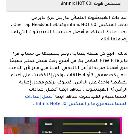
انفنكس هوت infinix HOT 60i:
اعدادات الهيدشوت التلقائي غارينل فري فاير في
هاتف انفنكس infinix HOT 60i وكذلك One Tap Headshot ،
يجب عليك استخدام أفضل حساسية الهيدشوت التي تمت
إضافتها أدناه.
لذلك ، اتبع كل نقطة بعناية ، وقم بتنفيذها في حساب فري
فاير Free Fire الخاص بك في أسرع وقت ممكن.
نعلم جميعًا
مدى أهمية ضربة الرأس الآلية في لعبة فري فاير لأن اللاعب
ينهي خصومه في 3 أو 4 طلقات ، ولكن إذا قضيت على أعداء
بضغطة واحدة على الرأس ، فسوف يرتفع معدل إصابة
الرأس أي الهيدشوت . شاهد ايضا
أفضل إعدادات
الحساسية والهيدشوت شاهد ايضا
أفضل إعدادات
الحساسية فري فاير انفنكس Infinix Note 30i
.