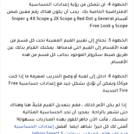
الخطوة 4: لن تتمكن من رؤية إعدادات الحساسية
الافتراضية الخاصة بك. يجب أن يكون هناك رقم معين ضمن
أقسام General و Red Dot و 2X Scope و 4X Scope و Sniper
Scope و Free Look.
الخطوة 5: تحتاج إلى تغيير القيم المعينة تحت كل قسم من
هذه الأقسام إلى القيم التي قدمناها. يمكنك القيام بذلك عن
طريق ضبط سكرولر الموجود بجانب كل قسم من هذه
الأقسام.
الخطوة 6: ادخل إلى لعبة أو وضع التدريب لمعرفة ما إذا كنت
مرتاحًا ويمكن أن تؤدي بشكل جيد مع إعدادات حساسية Free
Fire الجديدة.
إذا لم يكن الأمر كذلك ، فقم بتعديل القيم قليلاً هنا وهناك
حتى تشعر بالراحة. بمجرد أن تجد الحساسية المثالية
لنفسك ، فأنت الآن جاهز للفوز بهذه المباريات بسهولة!
أتمنى لك كل خير!
شاهد ايضا
أفضل
إعدادات الحساسية