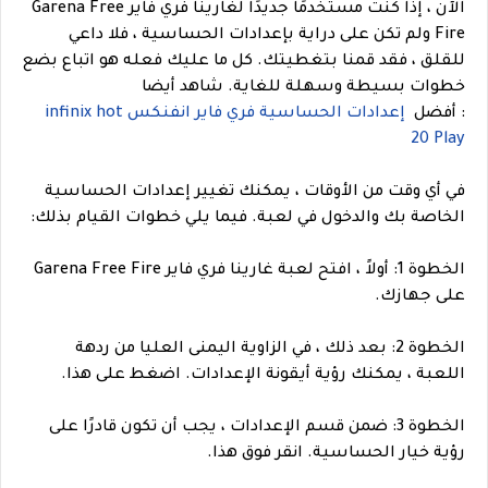
الآن ، إذا كنت مستخدمًا جديدًا لغارينا فري فاير Garena Free
Fire ولم تكن على دراية بإعدادات الحساسية ، فلا داعي
للقلق ، فقد قمنا بتغطيتك. كل ما عليك فعله هو اتباع بضع
خطوات بسيطة وسهلة للغاية.
شاهد أيضا
: أفضل
إعدادات الحساسية فري فاير انفنكس infinix hot
20 Play
في أي وقت من الأوقات ، يمكنك تغيير إعدادات الحساسية
الخاصة بك والدخول في لعبة. فيما يلي خطوات القيام بذلك:
الخطوة 1: أولاً ، افتح لعبة غارينا فري فاير Garena Free Fire
على جهازك.
الخطوة 2: بعد ذلك ، في الزاوية اليمنى العليا من ردهة
اللعبة ، يمكنك رؤية أيقونة الإعدادات. اضغط على هذا.
الخطوة 3: ضمن قسم الإعدادات ، يجب أن تكون قادرًا على
رؤية خيار الحساسية. انقر فوق هذا.