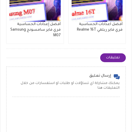
أفضل اعدادات الحساسية
أفضل إعدادات الحساسية
فري فاير ريلمي Realme 16T
فري فاير سامسونج Samsung
M07
تعليقات
إرسال تعليق
يمكنك مشاركة أي تساؤلات أو طلبات أو استفسارات من خلال
التعليقات هنا