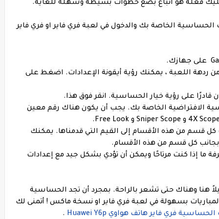
 عليك فعله هو اتباع بضع خطوات بسيطة وسهلة للغاية.
 الحساسية الخاصة بك والدخول في لعبة فري فاير او فري فاير
العليا من ردهة اللعبة ، يمكنك رؤية أيقونة الإعدادات. اضغط على
الحساسية الافتراضية الخاصة بك. يجب أن يكون هناك رقم معين
نة تحت كل قسم من هذه الأقسام إلى القيم التي قدمناها. يمكنك
بجانب كل قسم من هذه الأقسام.
 لمعرفة ما إذا كنت مرتاحًا ويمكن أن تؤدي بشكل جيد مع إعدادات
يلاً هنا وهناك حتى تشعر بالراحة. بمجرد أن تجد الحساسية
المباريات بسهولة في لعبة فري فاير او نسخة ماكس ! أتمنى لك
ساسية فري فاير هاتف هواوي Huawei Y6p
.