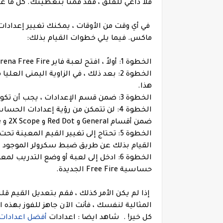
فلا داعي للقلق ، فقد قمنا بتغطيتك. كل ما
في أي وقت من الأوقات ، يمكنك تغيير إعدادات
ماكس. فيما يلي خطوات القيام بذلك:
الخطوة 1: أولاً ، افتح لعبة فاير Garena Free Fire على جهازك.
الخطوة 2: بعد ذلك ، في الزاوية اليمنى 
هذا.
الخطوة 3: ضمن قسم الإعدادات ، يجب أن تكون قادرًا على رؤية خيار الحساسية. انقر فوق هذا.
الخطوة 4: لن تتمكن من رؤية إعدادات 
ضمن أقسام General و Red Dot و 2X Scope و 4X Scope و Sniper Scope و Free Look.
الخطوة 5: تحتاج إلى تغيير القيم المعي
القيام بذلك عن طريق ضبط سكرولر الموجود 
الخطوة 6: ادخل إلى لعبة أو وضع التدريب
حساسية Free Fire الجديدة.
إذا لم يكن الأمر كذلك ، فقم بتعديل القيم قل
المثالية لنفسك ، فأنت الآن جاهز للفوز بهذه 
كل خير!
.
شاهد ايضا : اعدادات
أفضل اعدادات الح