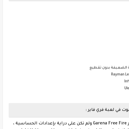
ت في لعبة فري فاير :
الآن ، إذا كنت مستخدمًا جديدًا لغارينا فري فاير Garena Free Fire ولم تكن على دراية بإعدادات الحساسية ،