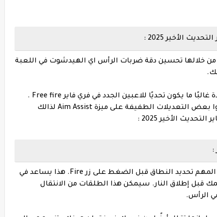
ث الأخير 2025 :
من خلالها تحسين دقة ضربات الرأس اي الهيدشوت في اللعبة
ك.
الحصول على لقطات الهيدشوت من نقرة واحدة غالبًا ما يكون تحديًا للاعبين الجدد في فري فاير Free fire .
تجدر الإشارة إلى أن مطوري لعبة فري فاير أجروا بعض التعديلات الطفيفة على ميزة Aim Assist لذالك
عند الانخراط في معركة بالأسلحة النارية ، من المهم تحديد النطاق قبل الضغط على زر Fire. هذا يساعد في
قبل إطلاق النار.
سيمكن هذا الطلقات من الانتقال
في الرأس.