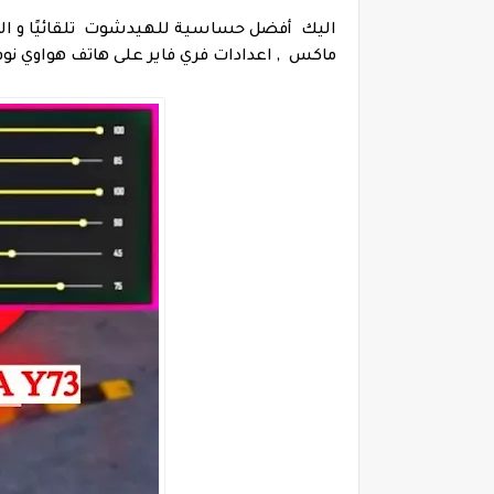
اليك أفضل حساسية للهيدشوت تلقائيًا و الحص
ماكس , اعدادات فري فاير على هاتف هواوي نوفا uawei nova Y73