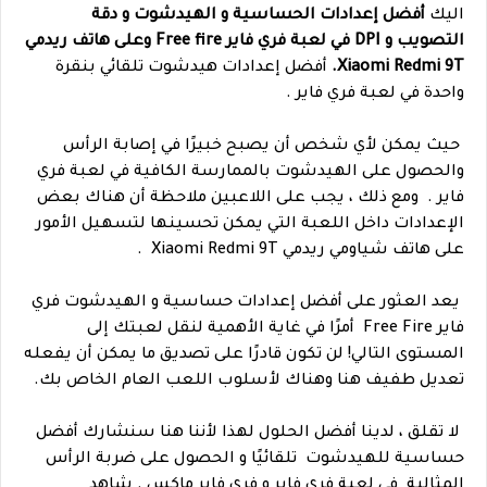
اليك
أفضل إعدادات الحساسية و الهيدشوت و دقة
التصويب و DPI في لعبة فري فاير Free fire وعلى هاتف
ريدمي
Xiaomi Redmi 9T.
أفضل إعدادات هيدشوت تلقائي بنقرة
واحدة في لعبة فري فاير .
حيث يمكن لأي شخص أن يصبح خبيرًا في إصابة الرأس
والحصول على الهيدشوت بالممارسة الكافية في لعبة فري
فاير .
ومع ذلك ، يجب على اللاعبين ملاحظة أن هناك بعض
الإعدادات داخل اللعبة التي يمكن تحسينها لتسهيل الأمور
على هاتف شياومي ريدمي Xiaomi Redmi 9T .
يعد العثور على أفضل إعدادات حساسية و الهيدشوت فري
فاير Free Fire أمرًا في غاية الأهمية لنقل لعبتك إلى
المستوى التالي! لن تكون قادرًا على تصديق ما يمكن أن يفعله
تعديل طفيف هنا وهناك لأسلوب اللعب العام الخاص بك.
لا تقلق ، لدينا أفضل الحلول لهذا لأننا هنا سنشارك أفضل
حساسية للهيدشوت تلقائيًا و الحصول على ضربة الرأس
المثالية في لعبة فري فاير و فري فاير ماكس .
شاهد