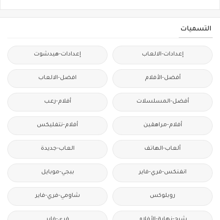
التسميات
إعدادات-الالعاب
إعدادات-هيدشوت
أفضل-الأفلام
افضل-الالعاب
أفضل-المسلسلات
أفلام-رعب
أفلام-مراهقين
أفلام-نتفليكس
ألعاب-الهاتف
العاب-جديدة
انفنكس-فري-فاير
ببجي-موبايل
روبلوكس
شاومي-فري-فاير
شرح-نهاية-الأفلام
فري-فاير