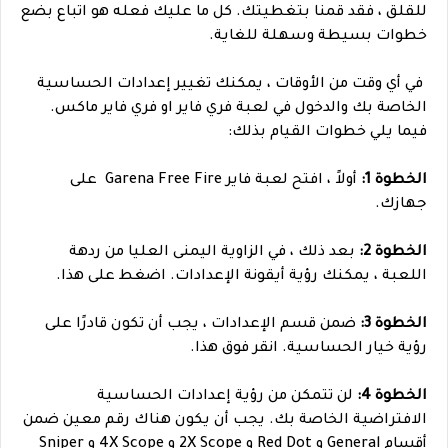
للقلق ، فقد قمنا بتغطيتك. كل ما عليك فعله هو اتباع بضع
خطوات بسيطة وسهلة للغاية.
في أي وقت من الأوقات ، يمكنك تغيير إعدادات الحساسية
الخاصة بك والدخول في لعبة فري فاير او فري فاير ماكس.
فيما يلي خطوات القيام بذلك:
الخطوة 1:
أولاً ، افتح لعبة فاير Garena Free Fire على
جهازك.
الخطوة 2:
بعد ذلك ، في الزاوية اليمنى العليا من ردهة
اللعبة ، يمكنك رؤية أيقونة الإعدادات. اضغط على هذا.
الخطوة 3:
ضمن قسم الإعدادات ، يجب أن تكون قادرًا على
رؤية خيار الحساسية. انقر فوق هذا.
الخطوة 4:
لن تتمكن من رؤية إعدادات الحساسية
الافتراضية الخاصة بك. يجب أن يكون هناك رقم معين ضمن
أقسام General و Red Dot و 2X Scope و 4X Scope و Sniper