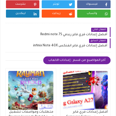
فيسبوك
تويتر
بنترست
واتساب
ريدايت
لينكدين
المقال التالي
أفضل إعدادات فري فاير ريدمي Redmi note 7S
المقال السابق
أفضل إعدادات فري فاير انفنكس infinix Note 40X
أخر المواضيع من قسم : إعدادات-الالعاب
أفضل إعدادات فري فاير
متطلبات ومواصفات تشغيل