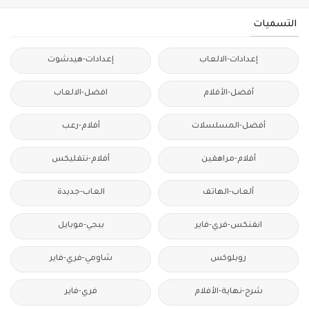
التسميات
إعدادات-الالعاب
إعدادات-هيدشوت
أفضل-الأفلام
افضل-الالعاب
أفضل-المسلسلات
أفلام-رعب
أفلام-مراهقين
أفلام-نتفليكس
ألعاب-الهاتف
العاب-جديدة
انفنكس-فري-فاير
ببجي-موبايل
روبلوكس
شاومي-فري-فاير
شرح-نهاية-الأفلام
فري-فاير