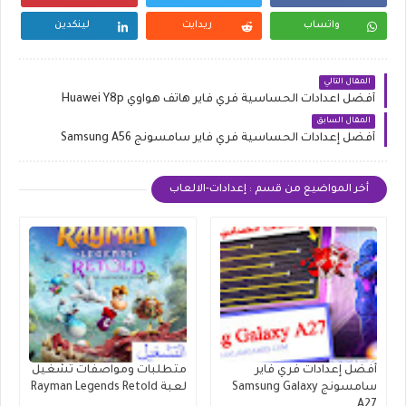
واتساب
ريدايت
لينكدين
المقال التالي
أفضل اعدادات الحساسية فري فاير هاتف هواوي Huawei Y8p
المقال السابق
أفضل إعدادات الحساسية فري فاير سامسونج Samsung A56
أخر المواضيع من قسم : إعدادات-الالعاب
أفضل إعدادات فري فاير
متطلبات ومواصفات تشغيل
سامسونج Samsung Galaxy
لعبة Rayman Legends Retold
A27