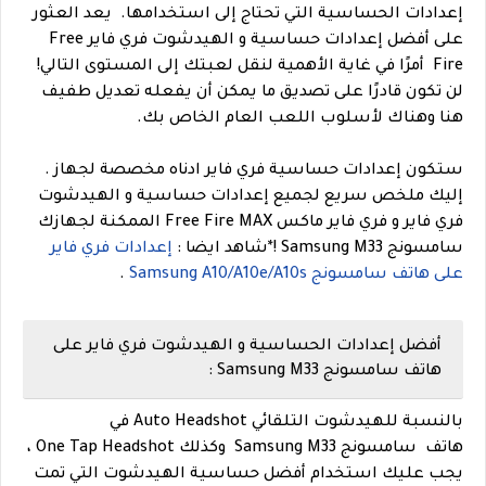
إعدادات الحساسية التي تحتاج إلى استخدامها.
يعد العثور
على أفضل إعدادات حساسية و الهيدشوت فري فاير Free
Fire أمرًا في غاية الأهمية لنقل لعبتك إلى المستوى التالي!
لن تكون قادرًا على تصديق ما يمكن أن يفعله تعديل طفيف
هنا وهناك لأسلوب اللعب العام الخاص بك.
ستكون إعدادات حساسية فري فاير ادناه مخصصة لجهاز .
إليك ملخص سريع لجميع إعدادات حساسية و الهيدشوت
فري فاير و فري فاير ماكس Free Fire MAX الممكنة لجهازك
سامسونج Samsung M33 !
*
شاهد ايضا :
إعدادات فري فاير
على هاتف سامسونج Samsung A10/A10e/A10s
.
أفضل إعدادات الحساسية و الهيدشوت فري فاير على
هاتف سامسونج Samsung M33 :
بالنسبة للهيدشوت التلقائي Auto Headshot في
هاتف سامسونج Samsung M33 وكذلك One Tap Headshot ،
يجب عليك استخدام أفضل حساسية الهيدشوت التي تمت