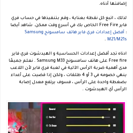
إضافتها أدناه.
لذلك ، اتبع كل نقطة بعناية ، وقم بتنفيذها في حساب فري
فاير Free Fire الخاص بك في أسرع وقت ممكن.
شاهد أيضا
:
أفضل إعدادات فري فاير هاتف سامسونج Samsung
.
M21/M21s
ادناه تجد أفضل إعدادات الحساسية و الهيدشوت فري فاير
Free fire على هاتف سامسونج Samsung M33 . نعلم جميعًا
مدى أهمية ضربة الرأس الآلية في لعبة فري فاير لأن اللاعب
ينهي خصومه في 3 أو 4 طلقات ، ولكن إذا قضيت على أعداء
بضغطة واحدة على الرأس ، فسوف يرتفع معدل إصابة
الرأس أي الهيدشوت .