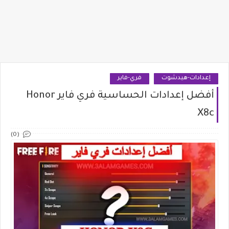
إعدادات-هيدشوت
فري-فاير
أفضل إعدادات الحساسية فري فاير Honor
X8c
(0)