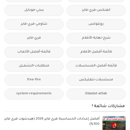
انفنكس-فري-فاير
ببجي-موبايل
روبلوكس
شاومي-فري-فاير
شرح-نهاية-الأفلام
فري-فاير
قائمة-أفضل-الأفلام
قائمة-أفضل-الألعاب
قائمة-أفضل-المسلسلات
متطلبات-التشغيل
مسلسلات-نتفليكس
free-fire
system-requirements
i3dadat-al3ab
مشاركات شائعة !
أفضل إعدادات الحساسية فري فاير 2026 (هيدشوت فري فاير
100%)