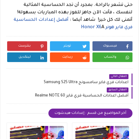
حتى تشعر بالراحة. بمجرد أن تجد الحساسية المثالية
لنفسك ، فأنت الآن جاهز للفوز بهذه المباريات بسهولة!
أتمنى لك كل خير!
شاهد أيضا :
أفضل إعدادات الحساسية
فري فاير هونر Honor X6
A
فيسبوك
تويتر
بنترست
واتساب
ريدايت
لينكدين
المقال التالي
اعدادات فري فاير سامسونج Samsung S25 Ultra
المقال السابق
أفضل اعدادات الحساسية فري فاير Realme NOTE 60
أخر المواضيع من قسم : إعدادات-هيدشوت