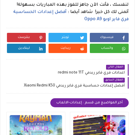
لنفسك ، فأنت الآن جاهز للفوز بهذه المباريات بسهولة!
أتمنى لك كل خير!
شاهد أيضا :
أفضل إعدادات الحساسية
فري فاير اوبو Oppo A9
فيسبوك
تويتر
بنترست
واتساب
ريدايت
لينكدين
المقال التالي
اعدادات فري فاير ريدمي redmi note 11T
المقال السابق
أفضل إعدادات حساسية فري فاير ريدمي Xiaomi Redmi K50
أخر المواضيع من قسم : إعدادات-الالعاب