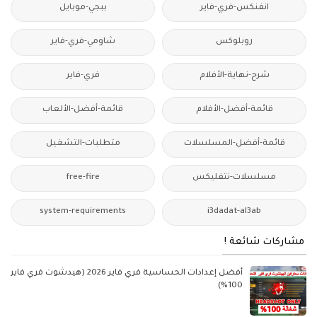
انفنكس-فري-فاير
ببجي-موبايل
روبلوكس
شاومي-فري-فاير
شرح-نهاية-الأفلام
فري-فاير
قائمة-أفضل-الأفلام
قائمة-أفضل-الألعاب
قائمة-أفضل-المسلسلات
متطلبات-التشغيل
مسلسلات-نتفليكس
free-fire
system-requirements
i3dadat-al3ab
مشاركات شائعة !
أفضل إعدادات الحساسية فري فاير 2026 (هيدشوت فري فاير
100%)