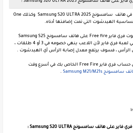
 سامسونج Samsung S20 ULTRA 2025 :
بالنسبة للهيدشوت التلقائي Auto Headshot في هاتف سامسونج Samsung S20 ULTRA 2025 وكذلك One
ادناه تجد أفضل إعدادات الحساسية و الهيدشوت فري فاير Free fire على هاتف سامسونج Samsung S25
. نعلم جميعًا مدى أهمية ضربة الرأس الآلية في لعبة فري فاير لأن اللاعب ينهي خصومه في 3 أو 4 طلقات ،
الرأس ، فسوف يرتفع معدل إصابة الرأس أي الهيدشوت .
لذلك ، اتبع كل نقطة بعناية ، وقم بتنفيذها في حساب فري فاير Free Fire الخاص بك في أسرع وقت
نج Samsung M21/M21s
.
 هاتف سامسونج Samsung S20 ULTRA :