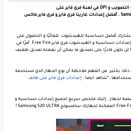
أفضل إعدادات الحساسية و الهيدشوت و دقة التصويب و DPI في لعبة فري فاير على
Samsung Galaxy S20 ULTRA 2025 . أفضل إعدادات غارينا فري فاير و فري فاير ماكس
ا سنشارك أفضل حساسية للهيدشوت تلقائيًا و الحصول على
يعد العثور على أفضل إعدادات حساسية و الهيدشوت فري فاير Free Fire أمرًا في
! لن تكون قادرًا على تصديق ما يمكن أن يفعله تعديل طفيف
 ذلك بكثير. من المهم ملاحظة أن نوع الجهاز الذي تستخدمه
استخدامها.
*
شاهد ايضا :
إعدادات فري فاير على هاتف
صصة لجهاز . إليك ملخص سريع لجميع إعدادات حساسية و