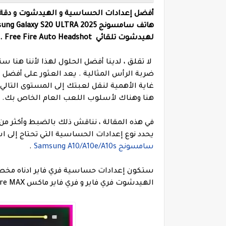
هاتف
سامسونج
لهيدشوت تلقائي Free Fire Auto Headshot .
لا تقلق ، لدينا أفضل الحلول لهذا لأننا هن
ضربة الرأس المثالية .
غاية الأهمية لنقل لعبتك إلى المستوى التالي
هنا وهناك لأسلوب اللعب العام الخاص بك.
في هذه المقالة ، نناقش ذلك بالضبط وأكثر من
يحدد نوع إعدادات الحساسية التي تحتاج إلى 
سامسونج Samsung A10/A10e/A10s
.
ستكون إعدادات حساسية فري فاير ادناه مخ
الهيدشوت فري فاير و فري فاير ماكس Free Fire MAX الممكنة لجهازك سامسونج Samsung S20 ULTRA !