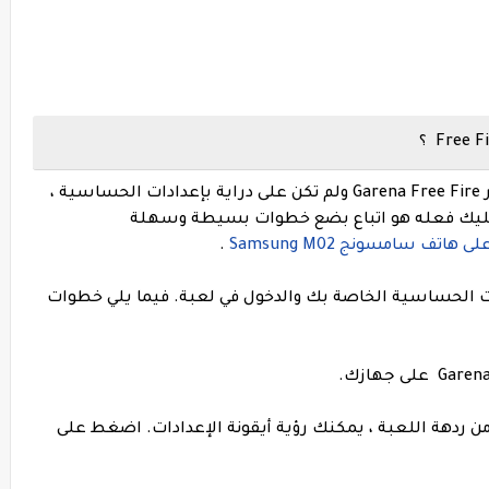
الآن ، إذا كنت مستخدمًا جديدًا لغارينا فري فاير Garena Free Fire ولم تكن على دراية بإعدادات الحساسية ،
ا عليك فعله هو اتباع بضع خطوات بسيطة وسهلة
 هاتف سامسونج Samsung M02
.
ات الحساسية الخاصة بك والدخول في لعبة. فيما يلي خطوات
العليا من ردهة اللعبة ، يمكنك رؤية أيقونة الإعدادات. اضغط على