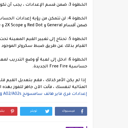
الخطوة 3: ضمن قسم الإعدادات ، يجب أن تكون قادرًا على رؤية خيار الحساسية. انقر فوق هذا.
الخطوة 4: لن تتمكن من رؤية إعدادات 
ضمن أقسام General و Red Dot و 2X Scope و 4X Scope و Sniper Scope و Free Look.
الخطوة 5: تحتاج إلى تغيير القيم المعي
القيام بذلك عن طريق ضبط سكرولر الموجود 
الخطوة 6: ادخل إلى لعبة أو وضع التدريب
حساسية Free Fire الجديدة.
إذا لم يكن الأمر كذلك ، فقم بتعديل القيم قل
المثالية لنفسك ، فأنت الآن جاهز للفوز بهذه ا
إعدادات فري فاير هاتف سامسونج Samsung A02/A02s
فيسبوك
تويتر
بنت