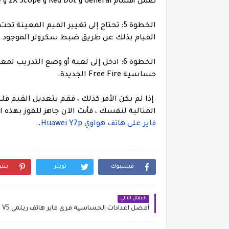
ضمن أقسام General و Red Dot و 2X Scope و 4X Scope و Sniper Scope و Free Look.
الخطوة 5: تحتاج إلى تغيير القيم المعي
القيام بذلك عن طريق ضبط سكرولر الموجود 
الخطوة 6: ادخل إلى لعبة أو وضع التدريب
حساسية Free Fire الجديدة.
إذا لم يكن الأمر كذلك ، فقم بتعديل القيم قل
المثالية لنفسك ، فأنت الآن جاهز للفوز بهذه 
فاير على هاتف هواوي Huawei Y7p
..
فيسبوك
تويتر
بنت
المقال التالي
أفضل اعدادات الحساسية فري فاير هاتف ريلمي Realme V5