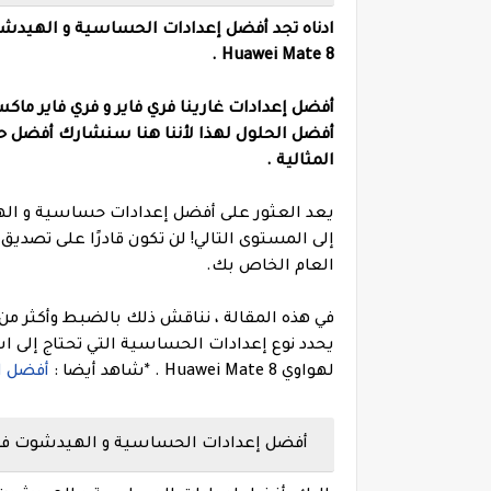
ادناه تجد أفضل إعدادات الحساسية و الهيدشوت و التحكم و dpi في لعبة غ
Huawei Mate 8 .
أفضل إعدادات غارينا فري فاير و فري فاير ماكس هيدشوت تلقائي 
أفضل الحلول لهذا لأننا هنا سنشارك أفضل 
المثالية .
إلى المستوى التالي! لن تكون قادرًا على تص
العام الخاص بك.
في هذه المقالة ، نناقش ذلك بالضبط وأكثر من
يحدد نوع إعدادات الحساسية التي تحتاج إلى
لهواوي Huawei Mate 8 .
*شاهد أيضا :
أفضل اعدا
أفضل إعدادات الحساسية و الهيدشوت فري فاير Free fire هواوي e 8