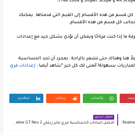
نة تحت كل قسم من هذه الأقسام إلى القيم التي قدمناها. يمكنك
بجانب كل قسم من هذه الأقسام.
 لمعرفة ما إذا كنت مرتاحًا ويمكن أن تؤدي بشكل جيد مع إعدادات
يلاً هنا وهناك حتى تشعر بالراحة. بمجرد أن تجد الحساسية
المباريات بسهولة! أتمنى لك كل خير
*شاهد أيضا :
إعدادات فري
رست
واتساب
ريدايت
لينكدين
المقال السابق
أفضل اعدادات الحساسية فري فاير ريلمي Realme GT Neo 2