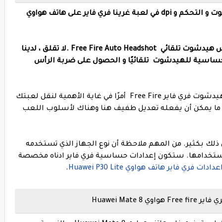
رينا فري فاير على هاتف
هواوي
Free Fire Auto Headshot .
لا تقلق ، لدينا
حساسية للهيدشوت تلقائيًا و الحصول على ضربة الرأس
يعد العثور على أفضل إعدادات حساسية و الهيدشوت فري فاير Free Fire أمرًا في غاية الأهمية لنقل لعبتك
ديق ما يمكن أن يفعله تعديل طفيف هنا وهناك لأسلوب اللعب
 ذلك بكثير. من المهم ملاحظة أن نوع الجهاز الذي تستخدمه
 استخدامها. ستكون إعدادات حساسية فري فاير ادناه مخصصة
دات فري فاير هاتف هواوي Huawei P30 Lite
.
Huawei Mat