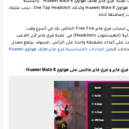
أفضل إعدادات الحساسية و الهيدشوت لعبة فري فاير هاتف هواوي Huawei Mate 8 . بالنسبة
للهيدشوت التلقائي Auto Headshot في هاتف هواوي Huawei Mate 8 وكذلك One Tap Headshot ، يجب عليك
ضافتها أدناه.
لذلك ، اتبع كل نقطة بعناية ، وقم بتنفيذها في حساب فري فاير Free Fire الخاص بك في أسرع وقت
نعلم جميعًا مدى أهمية ضربة الرأس الآلية (الهيدشوت Headshots) في لعبة فري فاير لأن اللاعب
 ، ولكن إذا قضيت على أعداء بضغطة واحدة على الرأس ، فسوف يرتفع معدل
دادات
أفضل اعدادات الحساسية فري فاير هاتف هواوي Huawei
و فري فاير ماكس على هواوي Huawei Mate 8
: