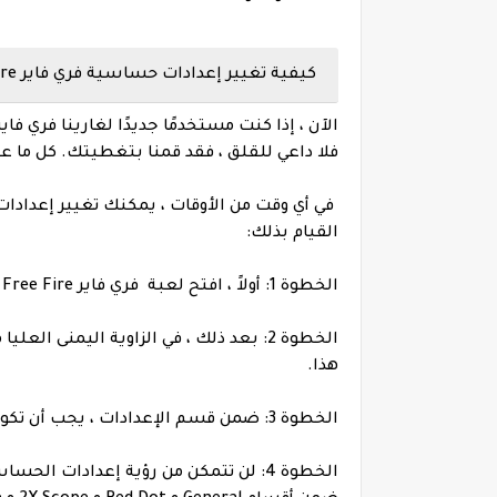
كيفية تغيير إعدادات حساسية فري فاير Free Fire ؟
فلا داعي للقلق ، فقد قمنا بتغطيتك. كل ما
في أي وقت من الأوقات ، يمكنك تغيير إعدادا
القيام بذلك:
الخطوة 1: أولاً ، افتح لعبة فري فاير Garena Free Fire على جهازك.
الخطوة 2: بعد ذلك ، في الزاوية اليمنى 
هذا.
الخطوة 3: ضمن قسم الإعدادات ، يجب أن تكون قادرًا على رؤية خيار الحساسية. انقر فوق هذا.
الخطوة 4: لن تتمكن من رؤية إعدادات 