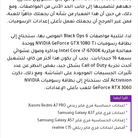
جهدهم لتضمينها إلى جانب الحد الأدنى من المواصفات. ومع
ذلك، في حين أن هذا المعيار من شأنه أن يجعلك جاهزًا للعبة،
فمن غير المرجح أن يجعلك تعمل بأعلى إعدادات الرسوميات.
لذا، لتلبية مواصفات Black Ops 6 الموصى بها، ستحتاج إلى
بطاقة رسوميات NVIDIA GeForce GTX 1080 Ti ووحدة
معالجة مركزية Intel Core i7-6700K وذاكرة وصول عشوائي
بسعة 16 جيجابايت. يجب أن يكون هذا أكثر من كافٍ لتشغيل
أحدث تجربة Call of Duty بشكل جيد، بغض النظر عن عدد
تأثيرات الجسيمات الموجودة على الشاشة. ومع ذلك، ذكرت
Activision أنك ستحتاج إلى بطاقة رسوميات NVIDIA
GeForce RTX 3060 للعب بأعلى الإعدادات.
اقرا ايضا
اعدادات حساسية فري فاير ريدمي Xiaomi Redmi A7 PRO
اعدادات فري فاير Samsung Galaxy A37
إعدادات الحساسية فري فاير Samsung Galaxy A57
أفضل اعدادات فري فاير ريلمي realme C15