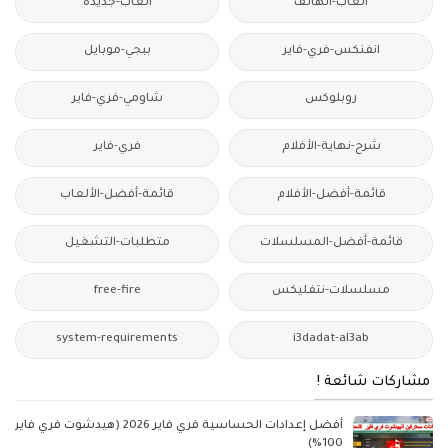
ألعاب-الهاتف
العاب-جديدة
انفنكس-فري-فاير
ببجي-موبايل
روبلوكس
شاومي-فري-فاير
شرح-نهاية-الأفلام
فري-فاير
قائمة-أفضل-الأفلام
قائمة-أفضل-الألعاب
قائمة-أفضل-المسلسلات
متطلبات-التشغيل
مسلسلات-نتفليكس
free-fire
system-requirements
i3dadat-al3ab
مشاركات شائعة !
أفضل إعدادات الحساسية فري فاير 2026 (هيدشوت فري فاير
100%)