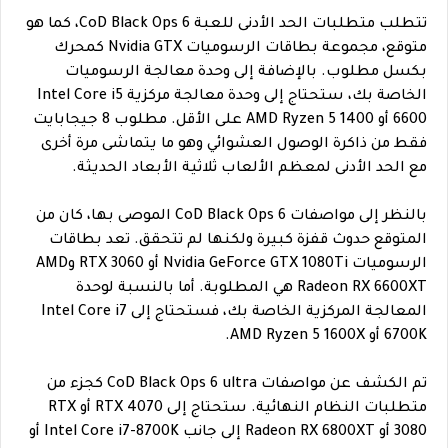
تتطلب متطلبات الحد الأدنى للعبة CoD Black Ops 6، كما هو
متوقع، مجموعة بطاقات الرسوميات Nvidia GTX كمحرك
بكسل مطلوب. بالإضافة إلى وحدة معالجة الرسوميات
الخاصة بك، ستحتاج إلى وحدة معالجة مركزية Intel Core i5
6600 أو AMD Ryzen 5 1400 على الأقل. مطلوب 8 جيجابايت
فقط من ذاكرة الوصول العشوائي وهو ما يتماشى مرة أخرى
مع الحد الأدنى لمعظم الألعاب ثلاثية الأبعاد الحديثة.
بالنظر إلى مواصفات CoD Black Ops 6 الموصى بها، كان من
المتوقع حدوث قفزة كبيرة ولكنها لم تتحقق. تعد بطاقات
الرسوميات Nvidia GeForce GTX 1080Ti أو RTX 3060 وAMD
Radeon RX 6600XT هي المطلوبة. أما بالنسبة لوحدة
المعالجة المركزية الخاصة بك، فستحتاج إلى Intel Core i7
6700K أو AMD Ryzen 5 1600X.
تم الكشف عن مواصفات CoD Black Ops 6 ultra كجزء من
متطلبات النظام النهائية. ستحتاج إلى RTX 4070 أو RTX
3080 أو Radeon RX 6800XT إلى جانب Intel Core i7-8700K أو