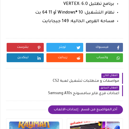
برنامج تظليل VERTEX: 6.0
نظام التشغيل: Windows® 10 أو 11 64 بت
مساحة القرص الخالية: 149 جيجابايت
فيسبوك
تويتر
بنترست
واتساب
ريدايت
لينكدين
المقال التالي
مواصفات و متطلبات تشغيل لعبة CS2
المقال السابق
اعدادات فري فاير سامسونج Samsung A10s
أخر المواضيع من قسم : إعدادات-الالعاب