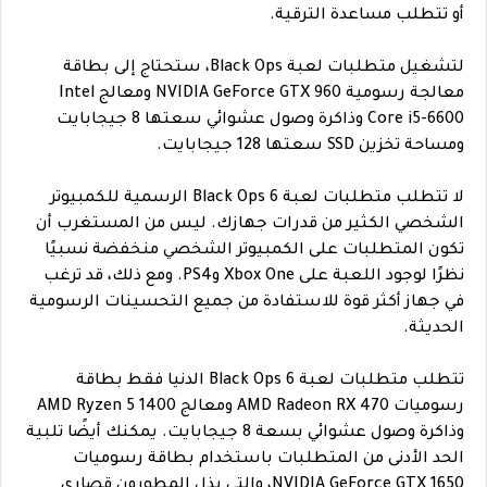
أو تتطلب مساعدة الترقية.
لتشغيل متطلبات لعبة Black Ops، ستحتاج إلى بطاقة
معالجة رسومية NVIDIA GeForce GTX 960 ومعالج Intel
Core i5-6600 وذاكرة وصول عشوائي سعتها 8 جيجابايت
ومساحة تخزين SSD سعتها 128 جيجابايت.
لا تتطلب متطلبات لعبة Black Ops 6 الرسمية للكمبيوتر
الشخصي الكثير من قدرات جهازك. ليس من المستغرب أن
تكون المتطلبات على الكمبيوتر الشخصي منخفضة نسبيًا
نظرًا لوجود اللعبة على Xbox One وPS4. ومع ذلك، قد ترغب
في جهاز أكثر قوة للاستفادة من جميع التحسينات الرسومية
الحديثة.
تتطلب متطلبات لعبة Black Ops 6 الدنيا فقط بطاقة
رسوميات AMD Radeon RX 470 ومعالج AMD Ryzen 5 1400
وذاكرة وصول عشوائي بسعة 8 جيجابايت. يمكنك أيضًا تلبية
الحد الأدنى من المتطلبات باستخدام بطاقة رسوميات
NVIDIA GeForce GTX 1650، والتي بذل المطورون قصارى