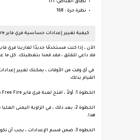
نطاق القناص: 171
نظرة حرة : 168
كيفية تغيير إعدادات حساسية فري فاير Free Fire ؟
فلا داعي للقلق ، فقد قمنا بتغطيتك. كل ما
في أي وقت من الأوقات ، يمكنك تغيير إعدادا
القيام بذلك:
الخطوة 1: أولاً ، افتح لعبة فري فاير Garena Free Fire على جهازك.
الخطوة 2: بعد ذلك ، في الزاوية اليمنى 
هذا.
الخطوة 3: ضمن قسم الإعدادات ، يجب أن تكون قادرًا على رؤية خيار الحساسية. انقر فوق هذا.