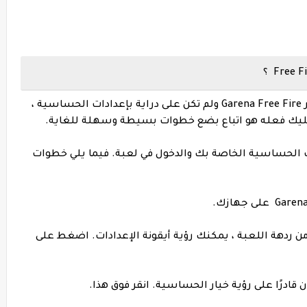
الآن ، إذا كنت مستخدمًا جديدًا لغارينا فري فاير Garena Free Fire ولم تكن على دراية بإعدادات الحساسية ،
 عليك فعله هو اتباع بضع خطوات بسيطة وسهلة للغاية.
ت الحساسية الخاصة بك والدخول في لعبة. فيما يلي خطوات
العليا من ردهة اللعبة ، يمكنك رؤية أيقونة الإعدادات. اضغط على