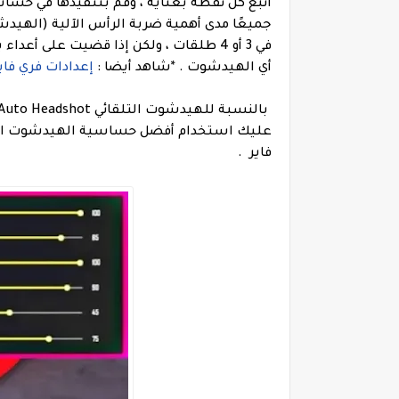
اتبع كل نقطة بعناية ، وقم بتنفيذها في حساب فري فاير Free Fire الخاص بك ف
في 3 أو 4 طلقات ، ولكن إذا قضيت على 
أي الهيدشوت .
*شاهد أيضا :
إعدادات فري فاير على
عليك استخدام أفضل حساسية الهيدشوت التي 
فاير .