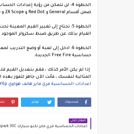
الخطوة 4: لن تتمكن من رؤية إعدادات 
ضمن أقسام General و Red Dot و 2X Scope و 4X Scope و Sniper Scope و Free Look.
الخطوة 5: تحتاج إلى تغيير القيم المعي
القيام بذلك عن طريق ضبط سكرولر الموجود 
الخطوة 6: ادخل إلى لعبة أو وضع التدريب
حساسية Free Fire الجديدة.
إذا لم يكن الأمر كذلك ، فقم بتعديل القيم قل
المثالية لنفسك ، فأنت الآن جاهز للفوز بهذه 
اعدادات الحساسية فري فاير هاتف هواوي Huawei Y6p
فيسبوك
تويتر
بنت
المقال التالي
اعدادات الحساسية فري فاير تكنو سبارك Tecno Spark 30C