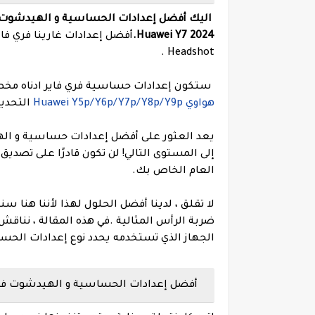
اليك أفضل إعدادات الحساسية و الهيدشوت و التحكم و dpi في لعبة غرينا 
Huawei Y7 2024.
Headshot .
ستكون إعدادات حساسية فري فاير ادناه مخصصة لهواو
هواوي Huawei Y5p/Y6p/Y7p/Y8p/Y9p
التحديث
إلى المستوى التالي! لن تكون قادرًا على تص
العام الخاص بك.
لا تقلق ، لدينا أفضل الحلول لهذا لأننا هن
ضربة الرأس المثالية .
في هذه المقالة ، نناقش
الجهاز الذي تستخدمه يحدد نوع إعدادات الحسا
أفضل إعدادات الحساسية و الهيدشوت فري فاير هاتف