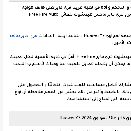
فري فاير على هاتف
هواوي
أفضل إعدادات غارينا فري فاير و فري فاير ماكس هيدشوت تلقائي Free Fire Auto
ي Huawei Y9 .
شاهد ايضا : اعدادات
فري فاير هاتف
 الأخير .
يعد العثور على أفضل إعدادات حساسية و الهيدشوت فري فاير Free Fire أمرًا في غاية الأهمية لنقل لعبتك
ديق ما يمكن أن يفعله تعديل طفيف هنا وهناك لأسلوب اللعب
ا سنشارك أفضل حساسية للهيدشوت تلقائيًا و الحصول على
 ذلك بالضبط وأكثر من ذلك بكثير. من المهم ملاحظة أن نوع
سية التي تحتاج إلى استخدامها.
 هواوي Huawei Y7 2024