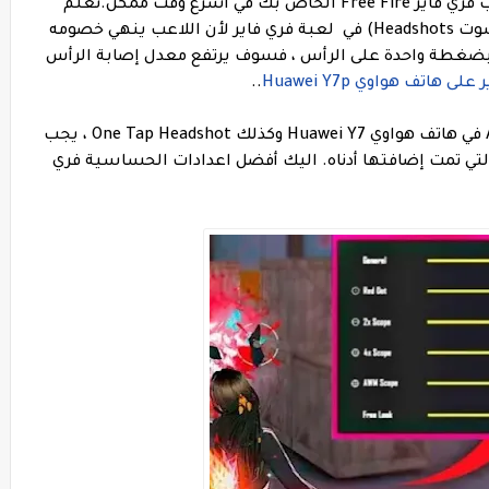
ي أسرع وقت ممكن.
نعلم
جميعًا مدى أهمية ضربة الرأس الآلية (الهيدشوت Headshots) في لعبة فري فاير لأن اللاعب ينهي خصومه
أعداء بضغطة واحدة على الرأس ، فسوف يرتفع معدل إصابة الرأس
 هاتف هواوي Huawei Y7p
..
بالنسبة للهيدشوت التلقائي Auto Headshot في هاتف هواوي Huawei Y7 وكذلك One Tap Headshot ، يجب
تمت إضافتها أدناه. اليك أفضل اعدادات الحساسية فري