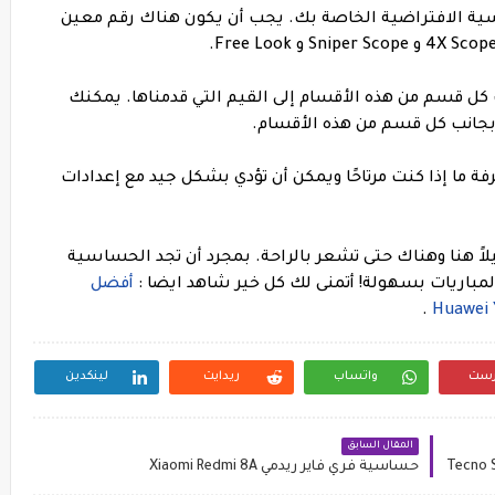
الحساسية الافتراضية الخاصة بك. يجب أن يكون هناك رقم معين
نة تحت كل قسم من هذه الأقسام إلى القيم التي قدمناها. يمكنك
بجانب كل قسم من هذه الأقسام.
 لمعرفة ما إذا كنت مرتاحًا ويمكن أن تؤدي بشكل جيد مع إعدادات
يلاً هنا وهناك حتى تشعر بالراحة. بمجرد أن تجد الحساسية
المباريات بسهولة! أتمنى لك كل خير
شاهد ايضا :
أفضل
.
رست
واتساب
ريدايت
لينكدين
المقال السابق
حساسية فري فاير ريدمي Xiaomi Redmi 8A