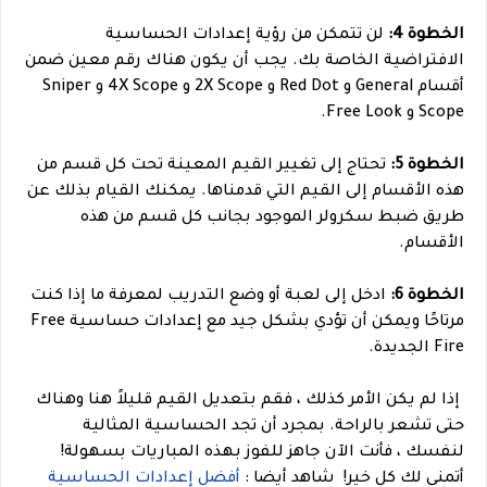
الخطوة 4:
لن تتمكن من رؤية إعدادات الحساسية
الافتراضية الخاصة بك. يجب أن يكون هناك رقم معين ضمن
أقسام General و Red Dot و 2X Scope و 4X Scope و Sniper
Scope و Free Look.
الخطوة 5:
تحتاج إلى تغيير القيم المعينة تحت كل قسم من
هذه الأقسام إلى القيم التي قدمناها. يمكنك القيام بذلك عن
طريق ضبط سكرولر الموجود بجانب كل قسم من هذه
الأقسام.
الخطوة 6:
ادخل إلى لعبة أو وضع التدريب لمعرفة ما إذا كنت
مرتاحًا ويمكن أن تؤدي بشكل جيد مع إعدادات حساسية Free
Fire الجديدة.
إذا لم يكن الأمر كذلك ، فقم بتعديل القيم قليلاً هنا وهناك
حتى تشعر بالراحة. بمجرد أن تجد الحساسية المثالية
لنفسك ، فأنت الآن جاهز للفوز بهذه المباريات بسهولة!
أتمنى لك كل خير!
شاهد أيضا :
أفضل إعدادات الحساسية