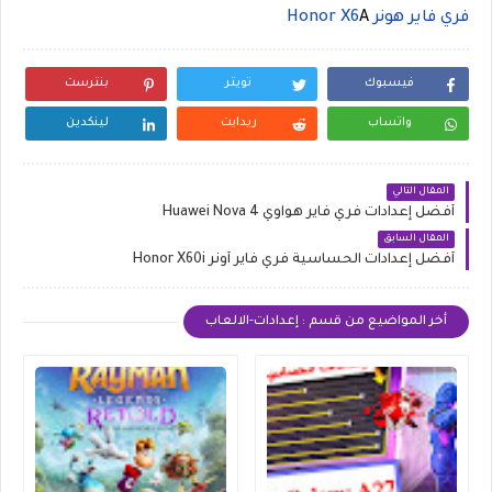
فري فاير هونر Honor X6
A
فيسبوك
تويتر
بنترست
واتساب
ريدايت
لينكدين
المقال التالي
أفضل إعدادات فري فاير هواوي Huawei Nova 4
المقال السابق
أفضل إعدادات الحساسية فري فاير أونر Honor X60i
أخر المواضيع من قسم : إعدادات-الالعاب