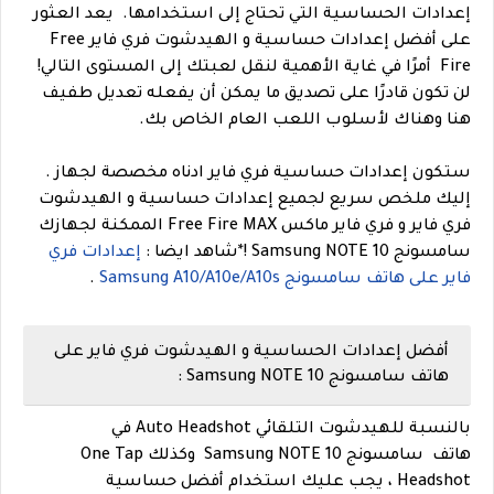
إعدادات الحساسية التي تحتاج إلى استخدامها.
يعد العثور
على أفضل إعدادات حساسية و الهيدشوت فري فاير Free
Fire أمرًا في غاية الأهمية لنقل لعبتك إلى المستوى التالي!
لن تكون قادرًا على تصديق ما يمكن أن يفعله تعديل طفيف
هنا وهناك لأسلوب اللعب العام الخاص بك.
ستكون إعدادات حساسية فري فاير ادناه مخصصة لجهاز .
إليك ملخص سريع لجميع إعدادات حساسية و الهيدشوت
فري فاير و فري فاير ماكس Free Fire MAX الممكنة لجهازك
سامسونج Samsung NOTE 10 !
*
شاهد ايضا :
إعدادات فري
فاير على هاتف سامسونج Samsung A10/A10e/A10s
.
أفضل إعدادات الحساسية و الهيدشوت فري فاير على
هاتف سامسونج Samsung NOTE 10 :
بالنسبة للهيدشوت التلقائي Auto Headshot في
هاتف سامسونج Samsung NOTE 10 وكذلك One Tap
Headshot ، يجب عليك استخدام أفضل حساسية