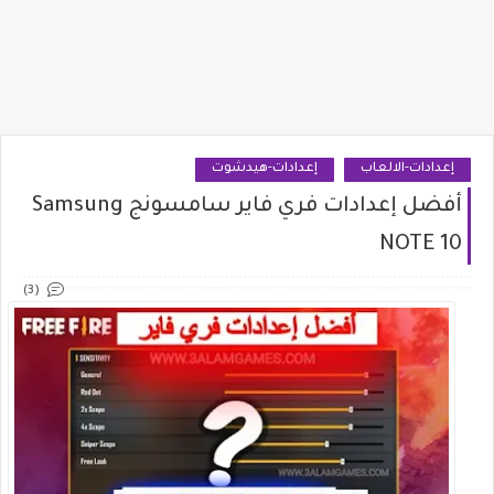
إعدادات-الالعاب
إعدادات-هيدشوت
أفضل إعدادات فري فاير سامسونج Samsung
NOTE 10
(3)