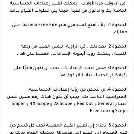
في أي وقت من الأوقات ، يمكنك تغيير إعدادات الحساسية
الخاصة بك والدخول في لعبة. فيما يلي خطوات القيام بذلك:
الخطوة 1: أولاً ، افتح لعبة فري فاير Garena Free Fire على
جهازك.
الخطوة 2: بعد ذلك ، في الزاوية اليمنى العليا من ردهة
اللعبة ، يمكنك رؤية أيقونة الإعدادات. اضغط على هذا.
الخطوة 3: ضمن قسم الإعدادات ، يجب أن تكون قادرًا على
رؤية خيار الحساسية. انقر فوق هذا.
الخطوة 4: لن تتمكن من رؤية إعدادات الحساسية
الافتراضية الخاصة بك. يجب أن يكون هناك رقم معين ضمن
أقسام General و Red Dot و 2X Scope و 4X Scope و Sniper
Scope و Free Look.
الخطوة 5: تحتاج إلى تغيير القيم المعينة تحت كل قسم من
هذه الأقسام إلى القيم التي قدمناها. يمكنك القيام بذلك عن