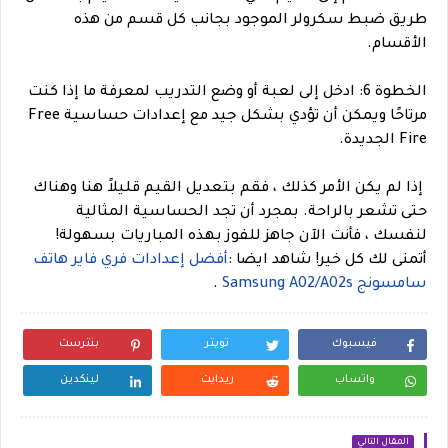
طريق ضبط سكرولر الموجود بجانب كل قسم من هذه
الأقسام.
الخطوة 6: ادخل إلى لعبة أو وضع التدريب لمعرفة ما إذا كنت
مرتاحًا ويمكن أن تؤدي بشكل جيد مع إعدادات حساسية Free
Fire الجديدة.
إذا لم يكن الأمر كذلك ، فقم بتعديل القيم قليلاً هنا وهناك
حتى تشعر بالراحة. بمجرد أن تجد الحساسية المثالية
لنفسك ، فأنت الآن جاهز للفوز بهذه المباريات بسهولة!
أتمنى لك كل خير!
شاهد ايضا :
أفضل إعدادات فري فاير هاتف
سامسونج Samsung A02/A02s
.
فيسبوك
تويتر
بنترست
واتساب
ريدايت
لينكدين
المقال التالي