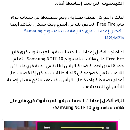
الهيدشوت التي تمت إضافتها أدناه.
لذلك ، اتبع كل نقطة بعناية ، وقم بتنفيذها في حساب فري
فاير Free Fire الخاص بك في أسرع وقت ممكن.
شاهد أيضا
:
أفضل إعدادات فري فاير هاتف سامسونج Samsung
.
M21/M21s
ادناه تجد أفضل إعدادات الحساسية و الهيدشوت فري فاير
Free fire على هاتف سامسونج Samsung NOTE 10 . نعلم
جميعًا مدى أهمية ضربة الرأس الآلية في لعبة فري فاير لأن
اللاعب ينهي خصومه في 3 أو 4 طلقات ، ولكن إذا قضيت على
أعداء بضغطة واحدة على الرأس ، فسوف يرتفع معدل إصابة
الرأس أي الهيدشوت .
اليك أفضل إعدادات الحساسية و الهيدشوت فري فاير على
هاتف سامسونج Samsung NOTE 10 :