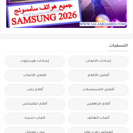
التسميات
إعدادات-الالعاب
إعدادات-هيدشوت
أفضل-الأفلام
افضل-الالعاب
أفضل-المسلسلات
أفلام-رعب
أفلام-مراهقين
أفلام-نتفليكس
ألعاب-الهاتف
العاب-جديدة
انفنكس-فري-فاير
ببجي-موبايل