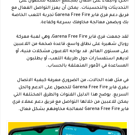
الحل، والبقاء على اتصال بمجتمع اللعبة للحصول على
التحديثات والتحسينات. يمكن أن يعزز التواصل الفعال مع
فريق دعم فري فاير Garena Free Fire تجربة اللعب الخاصة
بك ويضمن معالجة مخاوفك بسرعة وكفاءة.
لقد جمعت فري فاير Garena Free Fire، وهي لعبة معركة
رويال شهيرة على نطاق واسع، قاعدة ضخمة من اللاعبين
على مستوى العالم. قد يواجه اللاعبون مشكلات فنية، أو
لديهم استفسارات حول طريقة اللعب، أو يطلبون
المساعدة في الأمور المتعلقة بالحساب.
في مثل هذه الحالات، من الضروري معرفة كيفية الاتصال
بـفري فاير Garena Free Fire للحصول على الدعم والحل
السريع. يوضح هذا الدليل القنوات والطرق المختلفة التي
يمكن للاعبين من خلالها التواصل مع فريق دعم عملاء فري
فاير Garena Free Fire لمعالجة مخاوفهم بشكل فعال.