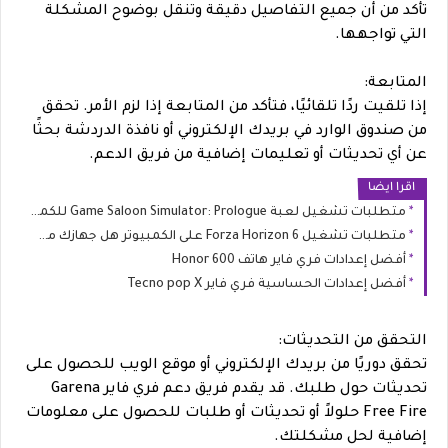
تأكد من أن جميع التفاصيل دقيقة وتنقل بوضوح المشكلة
التي تواجهها.
المتابعة:
إذا تلقيت ردًا تلقائيًا، فتأكد من المتابعة إذا لزم الأمر. تحقق
من صندوق الوارد في بريدك الإلكتروني أو نافذة الدردشة بحثًا
عن أي تحديثات أو تعليمات إضافية من فريق الدعم.
اقرا ايضا
متطلبات تشغيل لعبة Game Saloon Simulator: Prologue للكمبيوتر (الحد الأدنى والموصى به)
متطلبات تشغيل Forza Horizon 6 على الكمبيوتر هل جهازك مستعد لليابان؟
أفضل إعدادات فري فاير هاتف Honor 600
أفضل إعدادات الحساسية فري فاير Tecno pop X
التحقق من التحديثات:
تحقق دوريًا من بريدك الإلكتروني أو موقع الويب للحصول على
تحديثات حول طلبك. قد يقدم فريق دعم فري فاير Garena
Free Fire حلولاً أو تحديثات أو طلبات للحصول على معلومات
إضافية لحل مشكلتك.