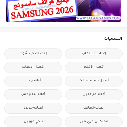
التسميات
إعدادات-الالعاب
إعدادات-هيدشوت
أفضل-الأفلام
افضل-الالعاب
أفضل-المسلسلات
أفلام-رعب
أفلام-مراهقين
أفلام-نتفليكس
ألعاب-الهاتف
العاب-جديدة
انفنكس-فري-فاير
ببجي-موبايل