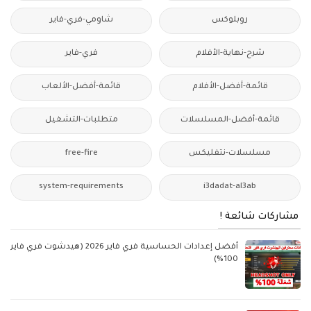
روبلوكس
شاومي-فري-فاير
شرح-نهاية-الأفلام
فري-فاير
قائمة-أفضل-الأفلام
قائمة-أفضل-الألعاب
قائمة-أفضل-المسلسلات
متطلبات-التشغيل
مسلسلات-نتفليكس
free-fire
system-requirements
i3dadat-al3ab
مشاركات شائعة !
أفضل إعدادات الحساسية فري فاير 2026 (هيدشوت فري فاير
100%)