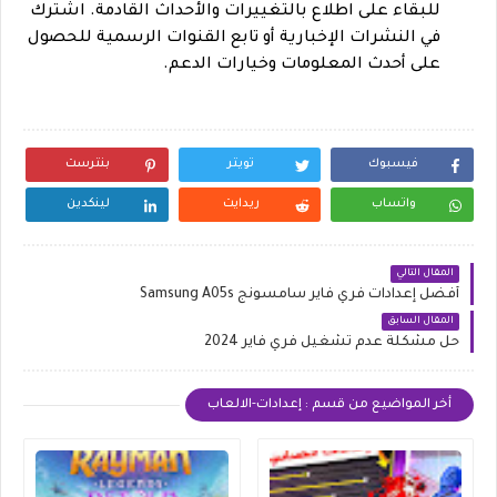
للبقاء على اطلاع بالتغييرات والأحداث القادمة. اشترك
في النشرات الإخبارية أو تابع القنوات الرسمية للحصول
على أحدث المعلومات وخيارات الدعم.
فيسبوك
تويتر
بنترست
واتساب
ريدايت
لينكدين
المقال التالي
أفضل إعدادات فري فاير سامسونج Samsung A05s
المقال السابق
حل مشكلة عدم تشغيل فري فاير 2024
أخر المواضيع من قسم : إعدادات-الالعاب