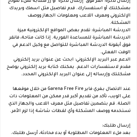
إرسال تذكرة: انقر فوق "إرسال تذكرة" أو زر مشابه لملء نموذج
بمشكلتك أو استفسارك. قدم تفاصيل مثل اسمك وبريدك
الإلكتروني ومعرف اللاعب ومعلومات الجهاز ووصف
المشكلة.
الدردشة المباشرة: تقدم بعض المواقع الإلكترونية ميزة
الدردشة المباشرة للمساعدة الفورية. إذا كانت متاحة، فانقر
فوق أيقونة الدردشة المباشرة للتواصل مع وكيل الدعم في
الوقت الفعلي.
الدعم عبر البريد الإلكتروني: ابحث عن عنوان بريد إلكتروني
مقدم لاستفسارات الدعم. يمكنك كتابة بريد إلكتروني يوضح
مشكلتك وإرساله إلى عنوان البريد الإلكتروني المحدد.
عند الاتصال بـفري فاير Garena Free Fire من خلال موقعها
على الويب، تأكد من تقديم أكبر قدر ممكن من المعلومات ذات
الصلة. قم بتضمين تفاصيل مثل معرف اللاعب والجهاز الذي
تستخدمه ووصف المشكلة وأي لقطات شاشة إذا لزم الأمر.
إرسال طلبك:
بعد ملء المعلومات المطلوبة أو بدء محادثة، أرسل طلبك.