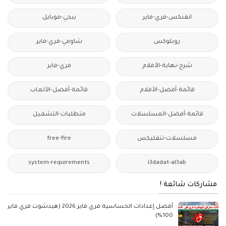
انفنكس-فري-فاير
ببجي-موبايل
روبلوكس
شاومي-فري-فاير
شرح-نهاية-الأفلام
فري-فاير
قائمة-أفضل-الأفلام
قائمة-أفضل-الألعاب
قائمة-أفضل-المسلسلات
متطلبات-التشغيل
مسلسلات-نتفليكس
free-fire
system-requirements
i3dadat-al3ab
مشاركات شائعة !
أفضل إعدادات الحساسية فري فاير 2026 (هيدشوت فري فاير
100%)