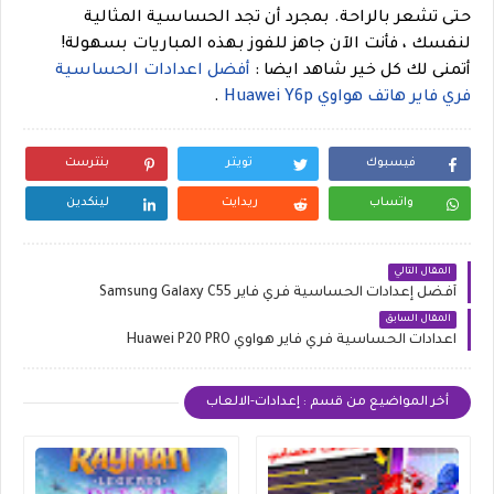
حتى تشعر بالراحة. بمجرد أن تجد الحساسية المثالية
لنفسك ، فأنت الآن جاهز للفوز بهذه المباريات بسهولة!
أتمنى لك كل خير
شاهد ايضا :
أفضل اعدادات الحساسية
فري فاير هاتف هواوي Huawei Y6p
.
فيسبوك
تويتر
بنترست
واتساب
ريدايت
لينكدين
المقال التالي
أفضل إعدادات الحساسية فري فاير Samsung Galaxy C55
المقال السابق
اعدادات الحساسية فري فاير هواوي Huawei P20 PRO
أخر المواضيع من قسم : إعدادات-الالعاب