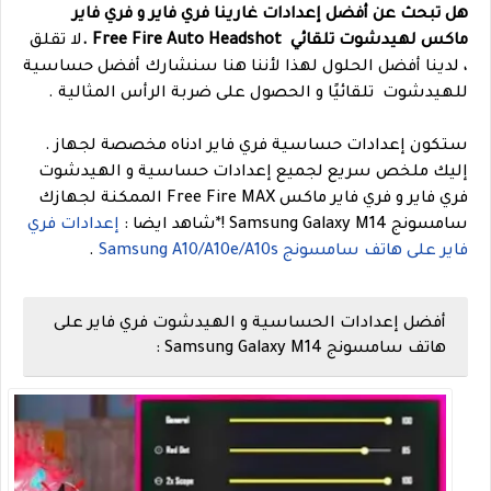
هل تبحث عن أفضل إعدادات غارينا فري فاير و فري فاير
ماكس لهيدشوت تلقائي Free Fire Auto Headshot .
لا تقلق
، لدينا أفضل الحلول لهذا لأننا هنا سنشارك أفضل حساسية
للهيدشوت تلقائيًا و الحصول على ضربة الرأس المثالية .
ستكون إعدادات حساسية فري فاير ادناه مخصصة لجهاز .
إليك ملخص سريع لجميع إعدادات حساسية و الهيدشوت
فري فاير و فري فاير ماكس Free Fire MAX الممكنة لجهازك
سامسونج Samsung Galaxy M14 !
*
شاهد ايضا :
إعدادات فري
فاير على هاتف سامسونج Samsung A10/A10e/A10s
.
أفضل إعدادات الحساسية و الهيدشوت فري فاير على
هاتف سامسونج Samsung Galaxy M14 :