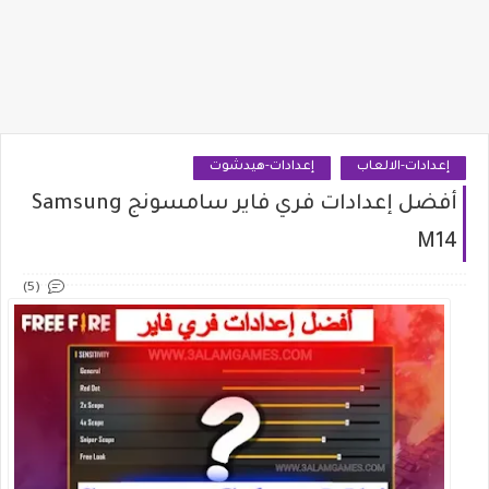
إعدادات-الالعاب
إعدادات-هيدشوت
أفضل إعدادات فري فاير سامسونج Samsung
M14
(5)