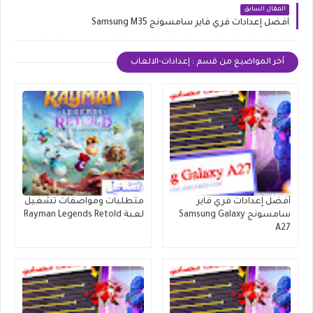
المقال السابق
أفضل إعدادات فري فاير سامسونج Samsung M35
أخر المواضيع من قسم : إعدادات-الالعاب
أفضل إعدادات فري فاير
متطلبات ومواصفات تشغيل
سامسونج Samsung Galaxy
لعبة Rayman Legends Retold
A27