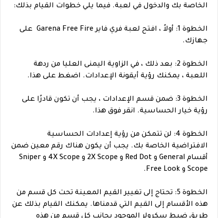
الخاصة بك والدخول في لعبة. فيما يلي خطوات القيام بذلك:
الخطوة 1: أولاً ، افتح لعبة فري فاير Garena Free Fire على
جهازك.
الخطوة 2: بعد ذلك ، في الزاوية اليمنى العليا من ردهة
اللعبة ، يمكنك رؤية أيقونة الإعدادات. اضغط على هذا.
الخطوة 3: ضمن قسم الإعدادات ، يجب أن تكون قادرًا على
رؤية خيار الحساسية. انقر فوق هذا.
الخطوة 4: لن تتمكن من رؤية إعدادات الحساسية
الافتراضية الخاصة بك. يجب أن يكون هناك رقم معين ضمن
أقسام General و Red Dot و 2X Scope و 4X Scope و Sniper
Scope و Free Look.
الخطوة 5: تحتاج إلى تغيير القيم المعينة تحت كل قسم من
هذه الأقسام إلى القيم التي قدمناها. يمكنك القيام بذلك عن
طريق ضبط سكرولر الموجود بجانب كل قسم من هذه