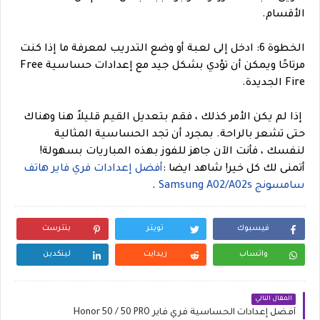
الأقسام.
الخطوة 6: ادخل إلى لعبة أو وضع التدريب لمعرفة ما إذا كنت
مرتاحًا ويمكن أن تؤدي بشكل جيد مع إعدادات حساسية Free
Fire الجديدة.
إذا لم يكن الأمر كذلك ، فقم بتعديل القيم قليلاً هنا وهناك
حتى تشعر بالراحة. بمجرد أن تجد الحساسية المثالية
لنفسك ، فأنت الآن جاهز للفوز بهذه المباريات بسهولة!
أتمنى لك كل خير!
شاهد ايضا :
أفضل إعدادات فري فاير هاتف
سامسونج Samsung A02/A02s
.
فيسبوك
تويتر
بنترست
واتساب
ريدايت
لينكدين
المقال التالي
أفضل إعدادات الحساسية فري فاير Honor 50 / 50 PRO