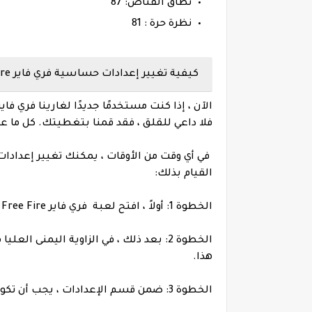
نطاق القناص: 87
نظرة حرة : 81
كيفية تغيير إعدادات حساسية فري فاير Free Fire ؟
فلا داعي للقلق ، فقد قمنا بتغطيتك. كل ما
في أي وقت من الأوقات ، يمكنك تغيير إعدادا
القيام بذلك:
الخطوة 1: أولاً ، افتح لعبة فري فاير Garena Free Fire على جهازك.
الخطوة 2: بعد ذلك ، في الزاوية اليمنى 
هذا.
الخطوة 3: ضمن قسم الإعدادات ، يجب أن تكون قادرًا على رؤية خيار الحساسية. انقر فوق هذا.