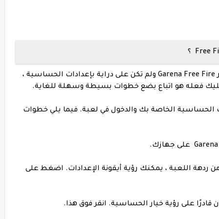
الآن ، إذا كنت مستخدمًا جديدًا لغارينا فري فاير Garena Free Fire ولم تكن على دراية بإعدادات الحساسية ،
 عليك فعله هو اتباع بضع خطوات بسيطة وسهلة للغاية.
ت الحساسية الخاصة بك والدخول في لعبة. فيما يلي خطوات
العليا من ردهة اللعبة ، يمكنك رؤية أيقونة الإعدادات. اضغط على