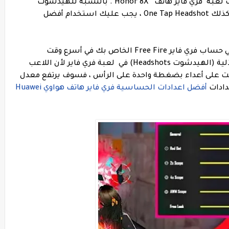
أفضل إعدادات الحساسية و الهيدشوت لعبة فري فاير هاتف Honor 8X . بالنسبة للهيدشوت
التلقائي Auto Headshot في هاتف Honor 8X وكذلك One Tap Headshot ، يجب عليك استخدام أفضل
لذلك ، اتبع كل نقطة بعناية ، وقم بتنفيذها في حساب فري فاير Free Fire الخاص بك في أسرع وقت
نعلم جميعًا مدى أهمية ضربة الرأس الآلية (الهيدشوت Headshots) في لعبة فري فاير لأن اللاعب
 ، ولكن إذا قضيت على أعداء بضغطة واحدة على الرأس ، فسوف يرتفع معدل
دادات
أفضل اعدادات الحساسية فري فاير هاتف هواوي Huawei