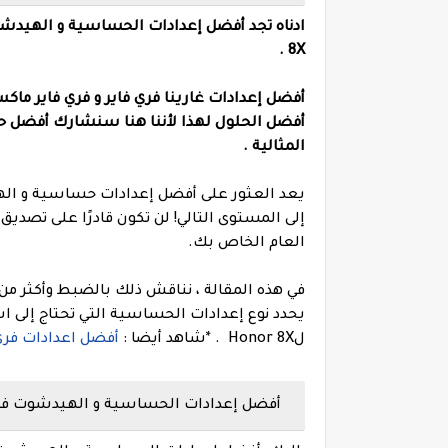
ادناه تجد أفضل إعدادات الحساسية و الهيدشوت و التحكم و dpi في لعبة غ
8X .
أفضل إعدادات غارينا فري فاير و فري فاير ماكس هيدشوت تلقائي 
أفضل الحلول لهذا لأننا هنا سنشارك أفضل 
المثالية .
إلى المستوى التالي! لن تكون قادرًا على تص
العام الخاص بك.
في هذه المقالة ، نناقش ذلك بالضبط وأكثر من
يحدد نوع إعدادات الحساسية التي تحتاج إلى
لHonor 8X .
*شاهد أيضا :
أفضل اعدادات فري فاير ها
أفضل إعدادات الحساسية و الهيدشوت فري فاير e Honor 8X