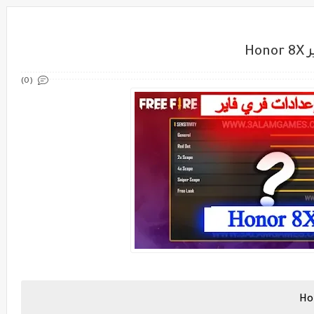
H
(0)