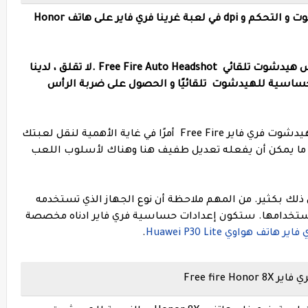
رينا فري فاير على هاتف
Honor
Free Fire Auto Headshot .
لا تقلق ، لدينا
حساسية للهيدشوت تلقائيًا و الحصول على ضربة الرأس
يعد العثور على أفضل إعدادات حساسية و الهيدشوت فري فاير Free Fire أمرًا في غاية الأهمية لنقل لعبتك
ديق ما يمكن أن يفعله تعديل طفيف هنا وهناك لأسلوب اللعب
 ذلك بكثير. من المهم ملاحظة أن نوع الجهاز الذي تستخدمه
 استخدامها. ستكون إعدادات حساسية فري فاير ادناه مخصصة
تف هواوي Huawei P30 Lite
.
Free fir