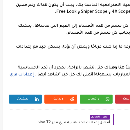
الحساسية الافتراضية الخاصة بك. يجب أن يكون هناك رقم معين
نة تحت كل قسم من هذه الأقسام إلى القيم التي قدمناها. يمكنك
بجانب كل قسم من هذه الأقسام.
 لمعرفة ما إذا كنت مرتاحًا ويمكن أن تؤدي بشكل جيد مع إعدادات
يلاً هنا وهناك حتى تشعر بالراحة. بمجرد أن تجد الحساسية
المباريات بسهولة! أتمنى لك كل خير
*شاهد أيضا :
إعدادات فري
رست
واتساب
ريدايت
لينكدين
المقال السابق
أفضل إعدادات الحساسية فري فاير vivo T2