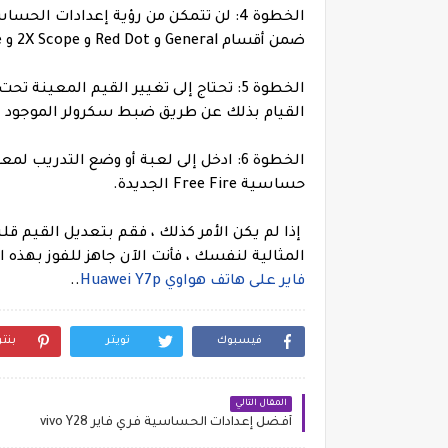
الخطوة 4: لن تتمكن من رؤية إعدادات 
ضمن أقسام General و Red Dot و 2X Scope و 4X Scope و Sniper Scope و Free Look.
الخطوة 5: تحتاج إلى تغيير القيم المعي
القيام بذلك عن طريق ضبط سكرولر الموجود 
الخطوة 6: ادخل إلى لعبة أو وضع التدريب
حساسية Free Fire الجديدة.
إذا لم يكن الأمر كذلك ، فقم بتعديل القيم قل
المثالية لنفسك ، فأنت الآن جاهز للفوز بهذه 
فاير على هاتف هواوي Huawei Y7p
..
فيسبوك
تويتر
بنت
المقال التالي
أفضل إعدادات الحساسية فري فاير vivo Y28