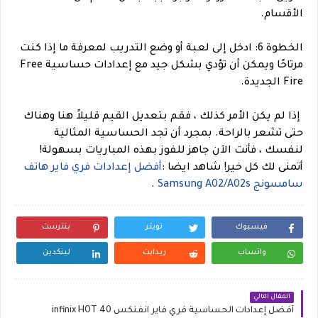
الأقسام.
الخطوة 6: ادخل إلى لعبة أو وضع التدريب لمعرفة ما إذا كنت
مرتاحًا ويمكن أن تؤدي بشكل جيد مع إعدادات حساسية Free
Fire الجديدة.
إذا لم يكن الأمر كذلك ، فقم بتعديل القيم قليلاً هنا وهناك
حتى تشعر بالراحة. بمجرد أن تجد الحساسية المثالية
لنفسك ، فأنت الآن جاهز للفوز بهذه المباريات بسهولة!
أتمنى لك كل خير!
شاهد ايضا :
أفضل إعدادات فري فاير هاتف
سامسونج Samsung A02/A02s
.
فيسبوك
تويتر
بنترست
واتساب
ريدايت
لينكدين
المقال التالي
أفضل إعدادات الحساسية فري فاير انفنكس infinix HOT 40