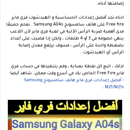
إضافتها أدناه.
ادناه تجد أفضل إعدادات الحساسية و الهيدشوت فري فاير
Free fire على هاتف سامسونج Samsung A04s . نعلم جميعًا
مدى أهمية ضربة الرأس الآلية في لعبة فري فاير لأن اللاعب
ينهي خصومه في 3 أو 4 طلقات ، ولكن إذا قضيت على أعداء
بضغطة واحدة على الرأس ، فسوف يرتفع معدل إصابة
الرأس أي الهيدشوت .
لذلك ، اتبع كل نقطة بعناية ، وقم بتنفيذها في حساب فري
فاير Free Fire الخاص بك في أسرع وقت ممكن.
شاهد أيضا
:
أفضل إعدادات فري فاير هاتف سامسونج Samsung
.
M21/M21s