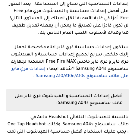
إعدادات الحساسية التي تحتاج إلى استخدامها.
يعد العثور
على أفضل إعدادات حساسية و الهيدشوت فري فاير Free
Fire أمرًا في غاية الأهمية لنقل لعبتك إلى المستوى التالي!
لن تكون قادرًا على تصديق ما يمكن أن يفعله تعديل طفيف
هنا وهناك لأسلوب اللعب العام الخاص بك.
ستكون إعدادات حساسية فري فاير ادناه مخصصة لجهاز .
إليك ملخص سريع لجميع إعدادات حساسية و الهيدشوت
فري فاير و فري فاير ماكس Free Fire MAX الممكنة لجهازك
سامسونج Samsung A04s !
*
شاهد ايضا :
إعدادات فري فاير
على هاتف سامسونج Samsung A10/A10e/A10s
.
أفضل إعدادات الحساسية و الهيدشوت فري فاير على
هاتف سامسونج Samsung A04s :
بالنسبة للهيدشوت التلقائي Auto Headshot في
هاتف سامسونج Samsung A04s وكذلك One Tap Headshot
، يجب عليك استخدام أفضل حساسية الهيدشوت التي تمت