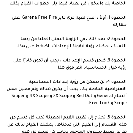
الخاصة بك والدخول في لعبة. فيما يلي خطوات القيام بذلك:
الخطوة 1: أولاً ، افتح لعبة فري فاير Garena Free Fire على
جهازك.
الخطوة 2: بعد ذلك ، في الزاوية اليمنى العليا من ردهة
اللعبة ، يمكنك رؤية أيقونة الإعدادات. اضغط على هذا.
الخطوة 3: ضمن قسم الإعدادات ، يجب أن تكون قادرًا على
رؤية خيار الحساسية. انقر فوق هذا.
الخطوة 4: لن تتمكن من رؤية إعدادات الحساسية
الافتراضية الخاصة بك. يجب أن يكون هناك رقم معين ضمن
أقسام General و Red Dot و 2X Scope و 4X Scope و Sniper
Scope و Free Look.
الخطوة 5: تحتاج إلى تغيير القيم المعينة تحت كل قسم من
هذه الأقسام إلى القيم التي قدمناها. يمكنك القيام بذلك عن
طريق ضبط سكرولر الموجود بجانب كل قسم من هذه