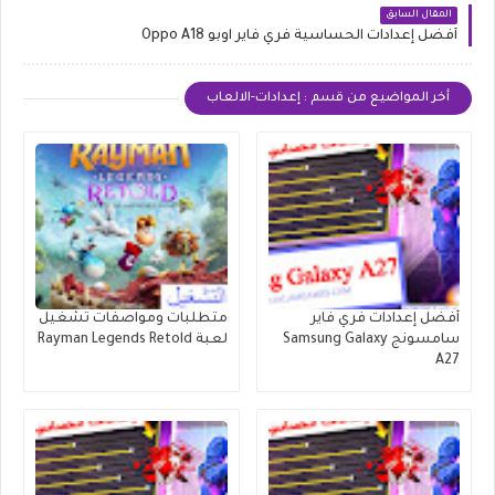
المقال السابق
أفضل إعدادات الحساسية فري فاير اوبو Oppo A18
أخر المواضيع من قسم : إعدادات-الالعاب
أفضل إعدادات فري فاير
متطلبات ومواصفات تشغيل
سامسونج Samsung Galaxy
لعبة Rayman Legends Retold
A27