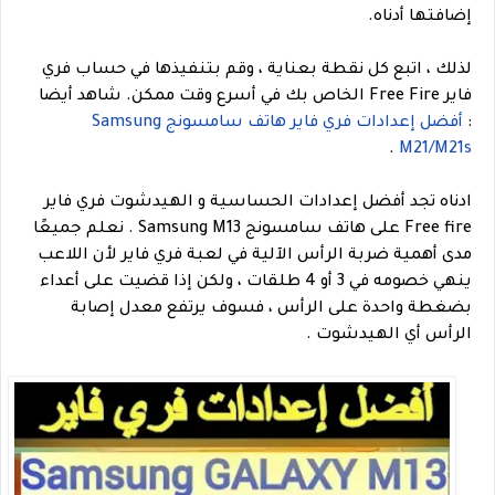
إضافتها أدناه.
لذلك ، اتبع كل نقطة بعناية ، وقم بتنفيذها في حساب فري
فاير Free Fire الخاص بك في أسرع وقت ممكن.
شاهد أيضا
:
أفضل إعدادات فري فاير هاتف سامسونج Samsung
.
M21/M21s
ادناه تجد أفضل إعدادات الحساسية و الهيدشوت فري فاير
Free fire على هاتف سامسونج Samsung M13 . نعلم جميعًا
مدى أهمية ضربة الرأس الآلية في لعبة فري فاير لأن اللاعب
ينهي خصومه في 3 أو 4 طلقات ، ولكن إذا قضيت على أعداء
بضغطة واحدة على الرأس ، فسوف يرتفع معدل إصابة
الرأس أي الهيدشوت .