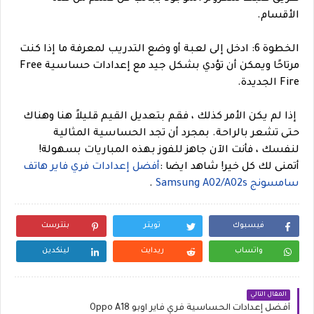
الأقسام.
الخطوة 6: ادخل إلى لعبة أو وضع التدريب لمعرفة ما إذا كنت
مرتاحًا ويمكن أن تؤدي بشكل جيد مع إعدادات حساسية Free
Fire الجديدة.
إذا لم يكن الأمر كذلك ، فقم بتعديل القيم قليلاً هنا وهناك
حتى تشعر بالراحة. بمجرد أن تجد الحساسية المثالية
لنفسك ، فأنت الآن جاهز للفوز بهذه المباريات بسهولة!
أتمنى لك كل خير!
شاهد ايضا :
أفضل إعدادات فري فاير هاتف
سامسونج Samsung A02/A02s
.
فيسبوك
تويتر
بنترست
واتساب
ريدايت
لينكدين
المقال التالي
أفضل إعدادات الحساسية فري فاير اوبو Oppo A18