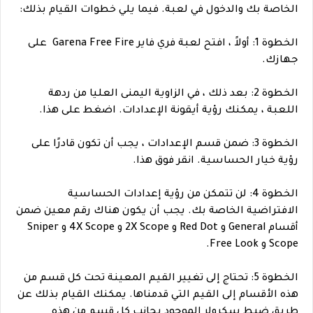
الخاصة بك والدخول في لعبة. فيما يلي خطوات القيام بذلك:
الخطوة 1: أولاً ، افتح لعبة فري فاير Garena Free Fire على
جهازك.
الخطوة 2: بعد ذلك ، في الزاوية اليمنى العليا من ردهة
اللعبة ، يمكنك رؤية أيقونة الإعدادات. اضغط على هذا.
الخطوة 3: ضمن قسم الإعدادات ، يجب أن تكون قادرًا على
رؤية خيار الحساسية. انقر فوق هذا.
الخطوة 4: لن تتمكن من رؤية إعدادات الحساسية
الافتراضية الخاصة بك. يجب أن يكون هناك رقم معين ضمن
أقسام General و Red Dot و 2X Scope و 4X Scope و Sniper
Scope و Free Look.
الخطوة 5: تحتاج إلى تغيير القيم المعينة تحت كل قسم من
هذه الأقسام إلى القيم التي قدمناها. يمكنك القيام بذلك عن
طريق ضبط سكرولر الموجود بجانب كل قسم من هذه