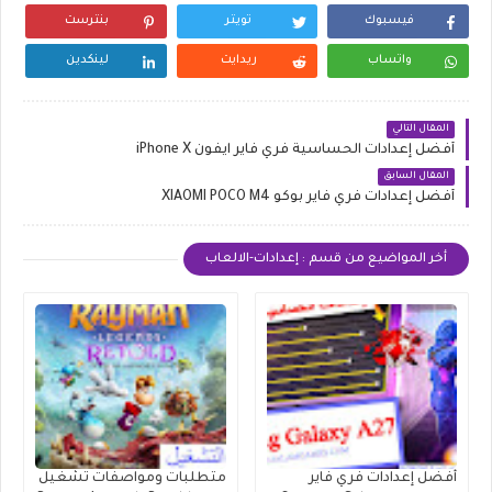
فيسبوك
تويتر
بنترست
واتساب
ريدايت
لينكدين
المقال التالي
أفضل إعدادات الحساسية فري فاير ايفون iPhone X
المقال السابق
أفضل إعدادات فري فاير بوكو XIAOMI POCO M4
أخر المواضيع من قسم : إعدادات-الالعاب
أفضل إعدادات فري فاير
متطلبات ومواصفات تشغيل