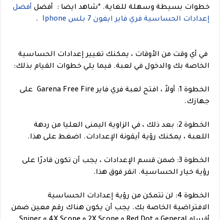
خطوات بسيطة وسهلة للغاية.
*
شاهد ايضا : أفضل
أفضل
إعدادات الحساسية فري فاير ايفون 7 بلس Iphone
.
في أي وقت من الأوقات ، يمكنك تغيير إعدادات الحساسية
الخاصة بك والدخول في لعبة. فيما يلي خطوات القيام بذلك:
الخطوة 1: أولاً ، افتح لعبة فري فاير Garena Free Fire على
جهازك.
الخطوة 2: بعد ذلك ، في الزاوية اليمنى العليا من ردهة
اللعبة ، يمكنك رؤية أيقونة الإعدادات. اضغط على هذا.
الخطوة 3: ضمن قسم الإعدادات ، يجب أن تكون قادرًا على
رؤية خيار الحساسية. انقر فوق هذا.
الخطوة 4: لن تتمكن من رؤية إعدادات الحساسية
الافتراضية الخاصة بك. يجب أن يكون هناك رقم معين ضمن
أقسام General و Red Dot و 2X Scope و 4X Scope و Sniper