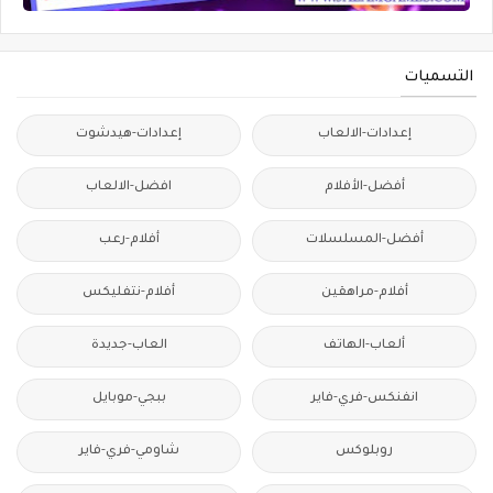
التسميات
إعدادات-الالعاب
إعدادات-هيدشوت
أفضل-الأفلام
افضل-الالعاب
أفضل-المسلسلات
أفلام-رعب
أفلام-مراهقين
أفلام-نتفليكس
ألعاب-الهاتف
العاب-جديدة
انفنكس-فري-فاير
ببجي-موبايل
روبلوكس
شاومي-فري-فاير