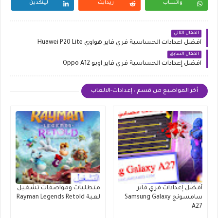
واتساب
ريدايت
لينكدين
المقال التالي
أفضل اعدادات الحساسية فري فاير هواوي Huawei P20 Lite
المقال السابق
أفضل إعدادات الحساسية فري فاير اوبو Oppo A12
أخر المواضيع من قسم : إعدادات-الالعاب
أفضل إعدادات فري فاير
متطلبات ومواصفات تشغيل
سامسونج Samsung Galaxy
لعبة Rayman Legends Retold
A27