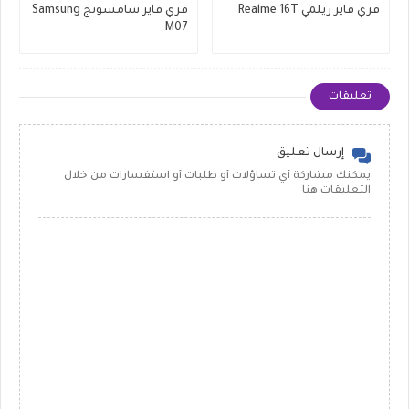
فري فاير ريلمي Realme 16T
فري فاير سامسونج Samsung
M07
تعليقات
إرسال تعليق
يمكنك مشاركة أي تساؤلات أو طلبات أو استفسارات من خلال
التعليقات هنا