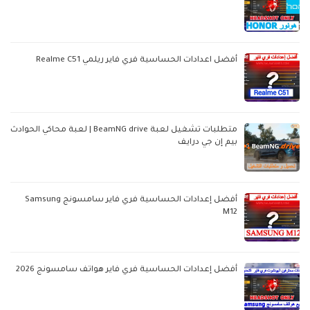
أفضل اعدادات الحساسية فري فاير ريلمي Realme C51
متطلبات تشغيل لعبة BeamNG drive | لعبة محاكي الحوادث
بيم إن جي درايف
أفضل إعدادات الحساسية فري فاير سامسونج Samsung
M12
أفضل إعدادات الحساسية فري فاير هواتف سامسونج 2026