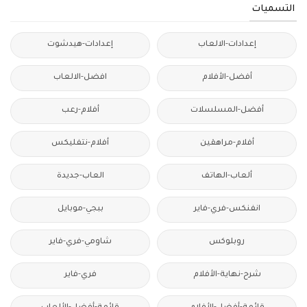
التسميات
إعدادات-الالعاب
إعدادات-هيدشوت
أفضل-الأفلام
افضل-الالعاب
أفضل-المسلسلات
أفلام-رعب
أفلام-مراهقين
أفلام-نتفليكس
ألعاب-الهاتف
العاب-جديدة
انفنكس-فري-فاير
ببجي-موبايل
روبلوكس
شاومي-فري-فاير
شرح-نهاية-الأفلام
فري-فاير