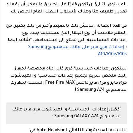
المستوى التالي! لن تكون قادرًا على تصديق ما يمكن أن يفعله
تعديل طفيف هنا وهناك لأسلوب اللعب العام الخاص بك.
في هذه المقالة ، نناقش ذلك بالضبط وأكثر من ذلك بكثير. من
المهم ملاحظة أن نوع الجهاز الذي تستخدمه يحدد نوع
إعدادات الحساسية التي تحتاج إلى استخدامها.
*
شاهد ايضا
:
إعدادات فري فاير على هاتف سامسونج Samsung
.
A10/A10e/A10s
ستكون إعدادات حساسية فري فاير ادناه مخصصة لجهاز .
إليك ملخص سريع لجميع إعدادات حساسية و الهيدشوت
فري فاير و فري فاير ماكس Free Fire MAX الممكنة لجهازك
سامسونج Samsung A74 !
أفضل إعدادات الحساسية و الهيدشوت فري فاير هاتف
سامسونج Samsung GALAXY A74 :
بالنسبة للهيدشوت التلقائي Auto Headshot في