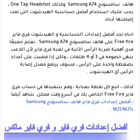
هاتف سامسونج Samsung A74 وكذلك One Tap Headshot ،
يجب عليك استخدام أفضل حساسية الهيدشوت التي تمت
إضافتها أدناه.
ادناه تجد أفضل إعدادات الحساسية و الهيدشوت فري فاير
Free fire على هاتف سامسونج Samsung A74 . نعلم جميعًا
مدى أهمية ضربة الرأس الآلية في لعبة فري فاير لأن اللاعب
ينهي خصومه في 3 أو 4 طلقات ، ولكن إذا قضيت على أعداء
بضغطة واحدة على الرأس ، فسوف يرتفع معدل إصابة
الرأس أي الهيدشوت .
لذلك ، اتبع كل نقطة بعناية ، وقم بتنفيذها في حساب فري
فاير Free Fire الخاص بك في أسرع وقت ممكن.
شاهد أيضا
:
أفضل إعدادات فري فاير هاتف سامسونج Samsung
.
M21/M21s