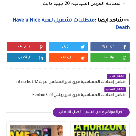
مساحة القرص المجانية: 20 جيجا بايت
👀
شاهد ايضا :
متطلبات تشغيل لعبة Have a Nice
Death
فيسبوك
تويتر
بنترست
واتساب
ريدايت
لينكدين
المقال التالي
أفضل إعدادات الحساسية فري فاير انفنكس هوت infinix hot 12
المقال السابق
أفضل اعدادات الحساسية فري فاير ريلمي Realme C33
أخر المواضيع من قسم : افضل-الالعاب