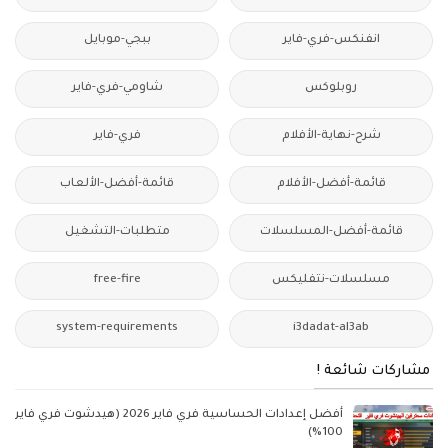
انفنكس-فري-فاير
ببجي-موبايل
روبلوكس
شاومي-فري-فاير
شرح-نهاية-الأفلام
فري-فاير
قائمة-أفضل-الأفلام
قائمة-أفضل-الألعاب
قائمة-أفضل-المسلسلات
متطلبات-التشغيل
مسلسلات-نتفليكس
free-fire
system-requirements
i3dadat-al3ab
مشاركات شائعة !
أفضل إعدادات الحساسية فري فاير 2026 (هيدشوت فري فاير
100%)