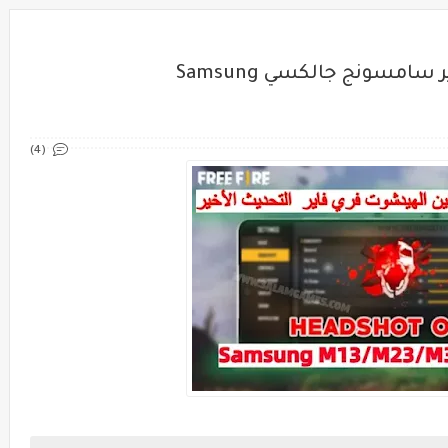
أفضل اعدادات الهيدشوت فري فاير سامسونج جالكسي Samsung
(4)