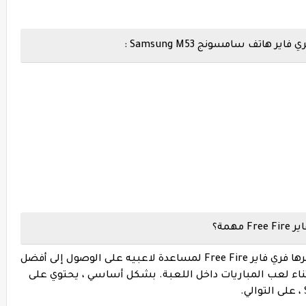
تف سامسونج Samsung M53 :
همة؟
إعدادات الحساسية هي إحدى الميزات التي توفرها فري فاير Free Fire لمساعدة لاعبيه على الوصول إلى أفضل
ناء لعب المباريات داخل اللعبة. بشكل أساسي ، يحتوي على