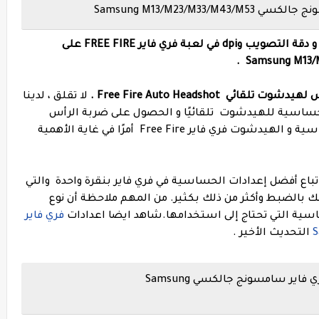
Samsung M13/M23/M
اليك أفضل إعدادات الحساسية و الهيدشوت و دقة التصويب وdpi في لعبة فري فاير FREE FIRE على
.
 Free Fire Auto Headshot .
لا تقلق ، لدينا
حساسية للهيدشوت تلقائيًا و الحصول على ضربة الرأس
يعد العثور على أفضل إعدادات حساسية و الهيدشوت فري فاير Free Fire أمرًا في غاية الأهمية
ك اتباع أفضل إعدادات الحساسية في فري فاير بنقرة واحدة والتي
لك بالضبط وأكثر من ذلك بكثير. من المهم ملاحظة أن نوع
سية التي تحتاج إلى استخدامها.
شاهد ايضا اعدادات
فري فاير
التحديث الأخير
.
أفضل اعدادات الحساسية و الهيدشوت فري فاير سامسونج جالكسي Samsung