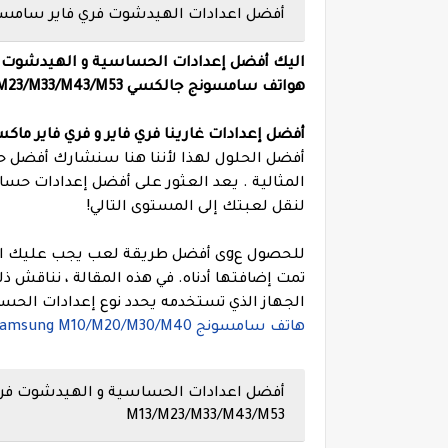
أفضل اعدادات الهيدشوت فري فاير سامسونج جالكسي 33/M43/M53
هواتف
سامسونج جالكسي Samsung M13/M23/M33/M43/M53
أفضل إعدادات غارينا فري فاير و فري فاير ماكس لهيدشوت تلقائي
أفضل الحلول لهذا لأننا هنا سنشارك أفضل 
المثالية .
لنقل لعبتك إلى المستوى التالي!
للحصول عgى أفضل طريقة لعب يجب علي
تمت إضافتها أدناه.
في هذه المقالة ، نناقش ذ
الجهاز الذي تستخدمه يحدد نوع إعدادات الحسا
هاتف سامسونج Samsung M10/M20/M30/M40
M13/M23/M33/M43/M53