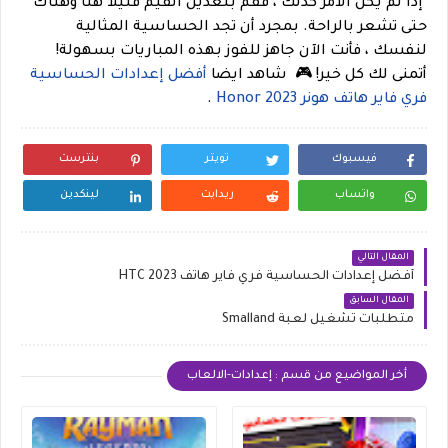
إذا لم يكن الأمر كذلك ، فقم بتعديل القيم قليلاً هنا وهناك
حتى تشعر بالراحة. بمجرد أن تجد الحساسية المثالية
لنفسك ، فأنت الآن جاهز للفوز بهذه المباريات بسهولة!
أتمنى لك كل خير!
🎮
شاهد ايضا
أفضل إعدادات الحساسية
فري فاير هاتف هونر Honor 2023
.
فيسبوك
تويتر
بنترست
واتساب
ريدايت
لينكدين
المقال التالي
أفضل إعدادات الحساسية فري فاير هاتف HTC 2023
المقال السابق
متطلبات تشغيل لعبة Smalland
أخر المواضيع من قسم : إعدادات-الالعاب