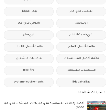
انفنكس-فري-فاير
ببجي-موبايل
روبلوكس
شاومي-فري-فاير
شرح-نهاية-الأفلام
فري-فاير
قائمة-أفضل-الأفلام
قائمة-أفضل-الألعاب
قائمة-أفضل-المسلسلات
متطلبات-التشغيل
مسلسلات-نتفليكس
free-fire
system-requirements
i3dadat-al3ab
مشاركات شائعة !
أفضل إعدادات الحساسية فري فاير 2026 (هيدشوت فري فاير
100%)