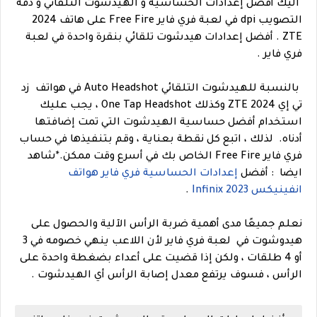
اليك أفضل إعدادات الحساسية و الهيدشوت التلقائي و دقة
التصويب dpi في لعبة فري فاير Free Fire على هاتف 2024
ZTE . أفضل إعدادات هيدشوت تلقائي بنقرة واحدة في لعبة
فري فاير .
بالنسبة للهيدشوت التلقائي Auto Headshot في هواتف زد
تي إي 2024 ZTE وكذلك One Tap Headshot ، يجب عليك
استخدام أفضل حساسية الهيدشوت التي تمت إضافتها
أدناه.
لذلك ، اتبع كل نقطة بعناية ، وقم بتنفيذها في حساب
فري فاير Free Fire الخاص بك في أسرع وقت ممكن.
*
شاهد
ايضا
: أفضل
إعدادات الحساسية فري فاير هواتف
انفينيكس 2023 Infinix
.
نعلم جميعًا مدى أهمية ضربة الرأس الآلية والحصول على
هيدوشوت في لعبة فري فاير لأن اللاعب ينهي خصومه في 3
أو 4 طلقات ، ولكن إذا قضيت على أعداء بضغطة واحدة على
الرأس ، فسوف يرتفع معدل إصابة الرأس أي الهيدشوت .