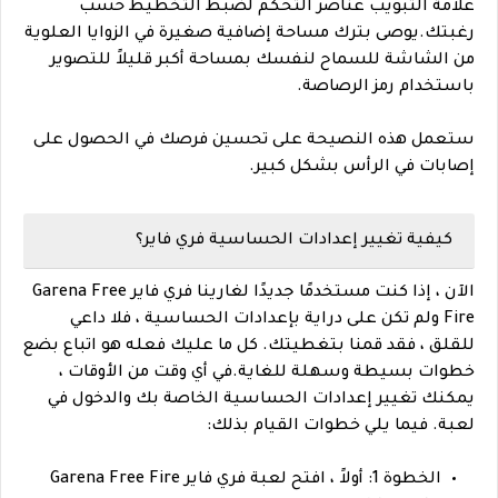
علامة التبويب عناصر التحكم لضبط التخطيط حسب
رغبتك.
يوصى بترك مساحة إضافية صغيرة في الزوايا العلوية
من الشاشة للسماح لنفسك بمساحة أكبر قليلاً للتصوير
باستخدام رمز الرصاصة.
ستعمل هذه النصيحة على تحسين فرصك في الحصول على
إصابات في الرأس بشكل كبير.
كيفية تغيير إعدادات الحساسية فري فاير؟
الآن ، إذا كنت مستخدمًا جديدًا لغارينا فري فاير Garena Free
Fire ولم تكن على دراية بإعدادات الحساسية ، فلا داعي
للقلق ، فقد قمنا بتغطيتك. كل ما عليك فعله هو اتباع بضع
خطوات بسيطة وسهلة للغاية.
في أي وقت من الأوقات ،
يمكنك تغيير إعدادات الحساسية الخاصة بك والدخول في
لعبة. فيما يلي خطوات القيام بذلك:
الخطوة 1: أولاً ، افتح لعبة فري فاير Garena Free Fire