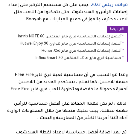
هواتف ريلمي 2023
.
يجب على كل مستخدم التركيز على إعداد
إصابات الرأس و الهيدشوت. حتى يتمكنوا من اللعب مثل
لاعب محترف والفوز في جميع المباريات مع Booyah .
اقرا ايضا
أفضل إعدادات الحساسية فري فاير انفنكس infinix NOTE 60
أفضل إعدادات الحساسية فري فاير هواوي Huawei Enjoy 90
أفضل إعدادات الحساسية فري فاير Honor X5d
حساسية فري فاير هاتف انفنكس Infinix Smart 20
وهذا هو السبب في أن حساسية لعبة فري فاير Free Fire
مهمة للاعبين.
كما نعلم ، يستخدم العديد من اللاعبين
أجهزة محمولة منخفضة ومتطورة للعب فري فاير Free Fire.
لذلك ، لم تكن مهمة الحفاظ على أفضل حساسية للرأس
مهمة سهلة.
يجب عليك فتحها من خلال المعلومات الواردة
أدناه لأننا أجرينا الكثير من الممارسة والبحث .
ثم بعد إضافة أفضل حساسية لإعداد لقطة الهيدشوت