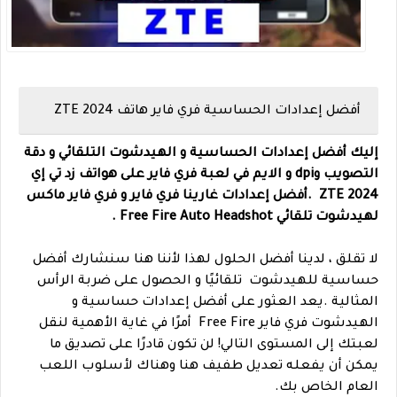
أفضل إعدادات الحساسية فري فاير هاتف ZTE 2024
إليك أفضل إعدادات الحساسية و الهيدشوت التلقائي و دقة
التصويب وdpi و الايم في لعبة فري فاير على
هواتف
زد تي إي
2024 ZTE .أفضل إعدادات غارينا فري فاير و فري فاير ماكس
لهيدشوت تلقائي Free Fire Auto Headshot .
لا تقلق ، لدينا أفضل الحلول لهذا لأننا هنا سنشارك أفضل
حساسية للهيدشوت تلقائيًا و الحصول على ضربة الرأس
المثالية .
يعد العثور على أفضل إعدادات حساسية و
الهيدشوت فري فاير Free Fire أمرًا في غاية الأهمية لنقل
لعبتك إلى المستوى التالي! لن تكون قادرًا على تصديق ما
يمكن أن يفعله تعديل طفيف هنا وهناك لأسلوب اللعب
العام الخاص بك.