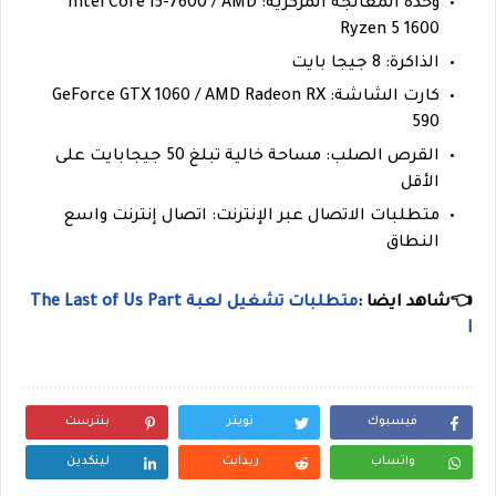
وحدة المعالجة المركزية: Intel Core i5-7600 / AMD
Ryzen 5 1600
الذاكرة: 8 جيجا بايت
كارت الشاشة: GeForce GTX 1060 / AMD Radeon RX
590
القرص الصلب: مساحة خالية تبلغ 50 جيجابايت على
الأقل
متطلبات الاتصال عبر الإنترنت: اتصال إنترنت واسع
النطاق
👈شاهد ايضا :
متطلبات تشغيل لعبة The Last of Us Part
I
فيسبوك
تويتر
بنترست
واتساب
ريدايت
لينكدين