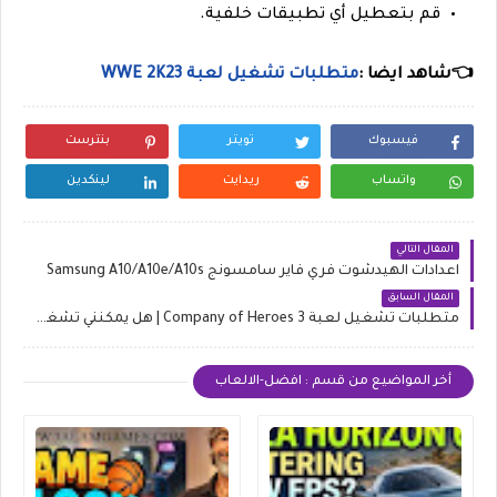
قم بتعطيل أي تطبيقات خلفية.
👈شاهد ايضا :
متطلبات تشغيل لعبة WWE 2K23
فيسبوك
تويتر
بنترست
واتساب
ريدايت
لينكدين
المقال التالي
اعدادات الهيدشوت فري فاير سامسونج Samsung A10/A10e/A10s
المقال السابق
متطلبات تشغيل لعبة Company of Heroes 3 | هل يمكنني تشغيل اللعبة ؟
أخر المواضيع من قسم : افضل-الالعاب