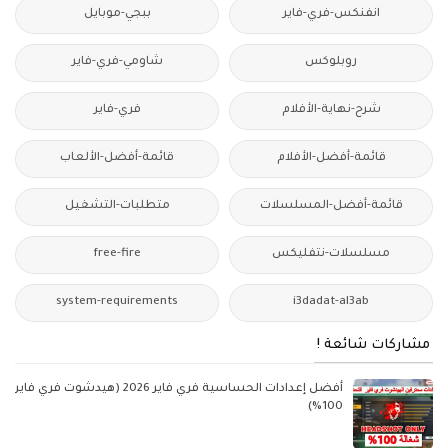
انفنكس-فري-فاير
ببجي-موبايل
روبلوكس
شاومي-فري-فاير
شرح-نهاية-الأفلام
فري-فاير
قائمة-أفضل-الأفلام
قائمة-أفضل-الألعاب
قائمة-أفضل-المسلسلات
متطلبات-التشغيل
مسلسلات-نتفليكس
free-fire
system-requirements
i3dadat-al3ab
مشاركات شائعة !
أفضل إعدادات الحساسية فري فاير 2026 (هيدشوت فري فاير
100%)