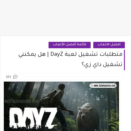
افضل-الالعاب
قائمة-أفضل-الألعاب
متطلبات تشغيل لعبة DayZ | هل يمكنني
تشغيل داي زي؟
(0)