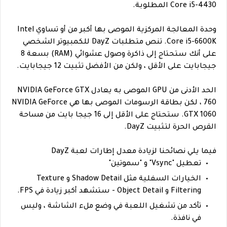
Core i5-4430 المطلوبة.
وحدة المعالجة المركزية الموصى بها أكبر من أو تساوي Intel
Core i5-6600K. تنص متطلبات DayZ للكمبيوتر الشخصي
على أنك ستحتاج إلى ذاكرة وصول عشوائي (RAM) بسعة 8
جيجابايت على الأقل ، ولكن من الأفضل تثبيت 12 جيجابايت.
الحد الأدنى من GPU الموصى به يعادل NVIDIA GeForce GTX
760 ، لكن بطاقة الرسومات الموصى بها هي NVIDIA GeForce
GTX 1060. ستحتاج على الأقل إلى 16 جيجا بايت من مساحة
القرص الحرة لتثبيت DayZ.
فيما يلي نصائحنا لزيادة معدل إطارات لعبة DayZ
تعطيل "Vsync" و "سموتين"
الخيارات السفلية مثل Shadow Detail و Texture
Filtering و Object Detail - ستشهد أكبر زيادة في FPS.
تأكد من تشغيل اللعبة في وضع ملء الشاشة ، وليس
في نافذة.