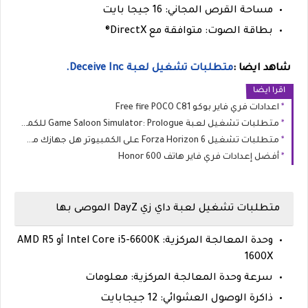
مساحة القرص المجاني: 16 جيجا بايت
بطاقة الصوت: متوافقة مع DirectX®
شاهد ايضا :
متطلبات تشغيل لعبة Deceive Inc.
اقرا ايضا
اعدادات فري فاير بوكو Free fire POCO C81
متطلبات تشغيل لعبة Game Saloon Simulator: Prologue للكمبيوتر (الحد الأدنى والموصى به)
متطلبات تشغيل Forza Horizon 6 على الكمبيوتر هل جهازك مستعد لليابان؟
أفضل إعدادات فري فاير هاتف Honor 600
متطلبات تشغيل لعبة داي زي DayZ الموصى بها
وحدة المعالجة المركزية: Intel Core i5-6600K أو AMD R5
1600X
سرعة وحدة المعالجة المركزية: معلومات
ذاكرة الوصول العشوائي: 12 جيجابايت