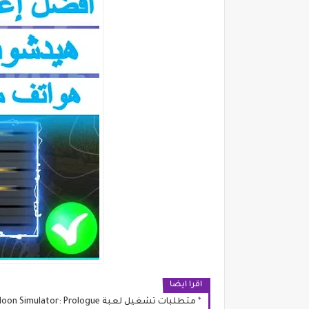
اقرا ايضا
متطلبات تشغيل لعبة Game Saloon Simulator: Prologue للكمبيوتر (الحد الأدنى والموصى به)