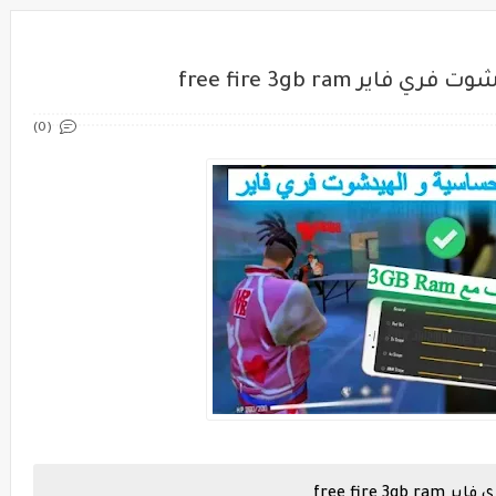
free fire 3gb ram
(0)
free fir