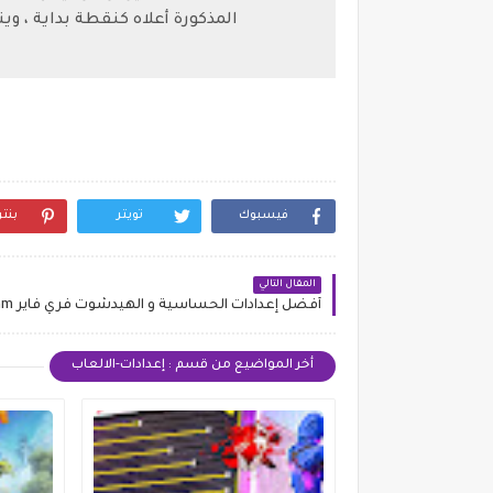
المذكورة أعلاه كنقطة بداية ، 
فيسبوك
تويتر
بنت
المقال التالي
أخر المواضيع من قسم : إعدادات-الالعاب