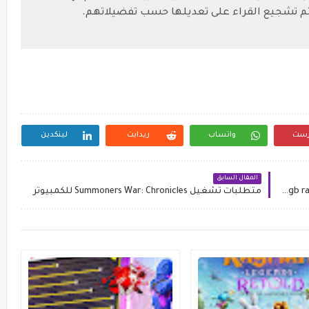
ويتم تشجيع القراء على تعديلها حسب تفضيلاتهم.
رست
واتساب
ريدايت
لينكدين
المقال السابق
أفضل إعدادات الحساسية و الهيدشوت فري فاير free fire 4gb ram
متطلبات تشغيل Summoners War: Chronicles للكمبيوتر